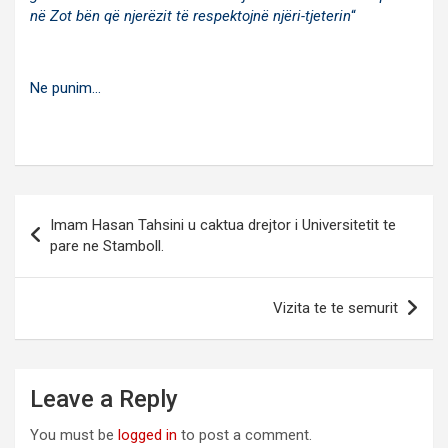
në Zot bën që njerëzit të respektojnë njëri-tjeterin
“
Ne punim…
Post
Imam Hasan Tahsini u caktua drejtor i Universitetit te
navigation
pare ne Stamboll.
Vizita te te semurit
Leave a Reply
You must be
logged in
to post a comment.