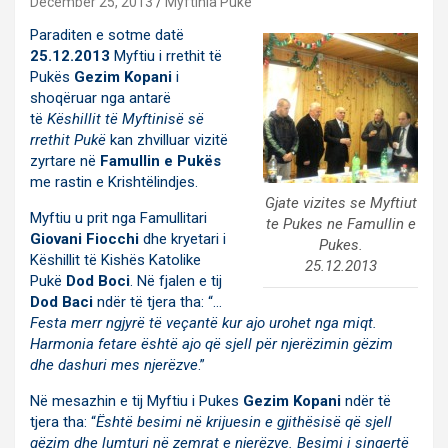
December 25, 2013
Myftinia Puke
Paraditen e sotme datë
25.12.2013
Myftiu i rrethit të
Pukës
Gezim Kopani
i
shoqëruar nga antarë
të
Këshillit të Myftinisë së
rrethit Pukë
kan zhvilluar vizitë
zyrtare në
Famullin e Pukës
me rastin e Krishtëlindjes.
Gjate vizites se Myftiut
Myftiu u prit nga Famullitari
te Pukes ne Famullin e
Giovani Fiocchi
dhe kryetari i
Pukes.
Këshillit të Kishës Katolike
25.12.2013
Pukë
Dod Boci
. Në fjalen e tij
Dod Baci
ndër të tjera tha: “…
Festa merr ngjyrë të veçantë kur ajo urohet nga miqt.
Harmonia fetare është ajo që sjell për njerëzimin gëzim
dhe dashuri mes njerëzve
.”
Në mesazhin e tij Myftiu i Pukes
Gezim Kopani
ndër të
tjera tha: “
Është besimi në krijuesin e gjithësisë që sjell
gëzim dhe lumturi në zemrat e njerëzve. Besimi i sinqertë