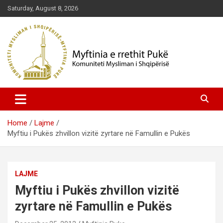
Skip
Saturday, August 8, 2026
to
content
Komuniteti Mysliman i Shqipërisë
Myftinia Pukë | Faqja Zyrtare
Home
Lajme
Myftiu i Pukës zhvillon vizitë zyrtare në Famullin e Pukës
LAJME
Myftiu i Pukës zhvillon vizitë
zyrtare në Famullin e Pukës