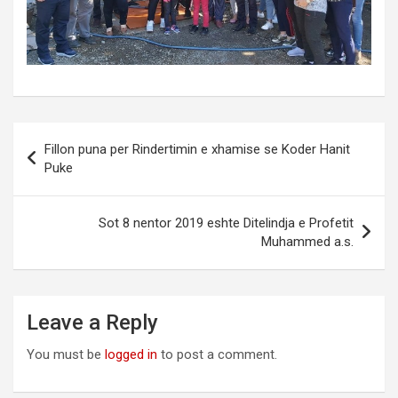
Post
Fillon puna per Rindertimin e xhamise se Koder Hanit
navigation
Puke
Sot 8 nentor 2019 eshte Ditelindja e Profetit
Muhammed a.s.
Leave a Reply
You must be
logged in
to post a comment.