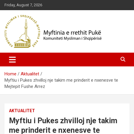
Skip
Friday, August 7, 2026
to
content
Komuniteti Mysliman i Shqipërisë
Myftinia Pukë | Faqja Zyrtare
Home
Aktualitet
Myftiu i Pukes zhvilloj nje takim me prinderit e nxenesve te
Mejtepit Fushe Arrez
AKTUALITET
Myftiu i Pukes zhvilloj nje takim
me prinderit e nxenesve te