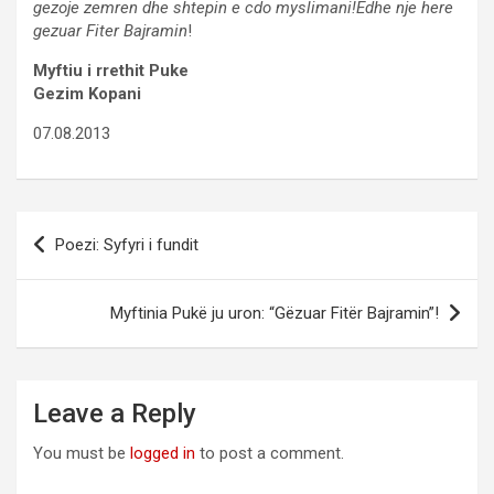
gezoje zemren dhe shtepin e cdo myslimani!Edhe nje here
gezuar Fiter Bajramin
!
Myftiu i rrethit Puke
Gezim Kopani
07.08.2013
Post
Poezi: Syfyri i fundit
navigation
Myftinia Pukë ju uron: “Gëzuar Fitër Bajramin”!
Leave a Reply
You must be
logged in
to post a comment.