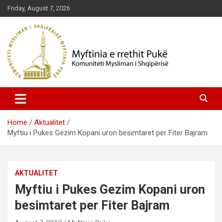
Skip
Friday, August 7, 2026
to
content
Komuniteti Mysliman i Shqipërisë
Myftinia Pukë | Faqja Zyrtare
Home
Aktualitet
Myftiu i Pukes Gezim Kopani uron besimtaret per Fiter Bajram
AKTUALITET
Myftiu i Pukes Gezim Kopani uron
besimtaret per Fiter Bajram