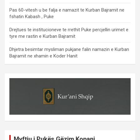
Pas 60-vitesh u be falja e namazit te Kurban Bajramit ne
fshatin Kabash , Puke
Drejtues te institucioneve te rrethit Puke percjellin urimet e
tyre me rastin e Kurban Bajramit
Dhjetra besimtar mysliman pukjane falin namazin e Kurban
Bajramit ne xhamin e Koder Hanit
Myftiu i Pukës Gëzim Kopani