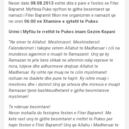
Neser date
08.08.2013
eshte dita e pare e festes se Fiter
Bajramit. Myftinia Puke njofton te gjithe besimtaret qe
namazi i Fiter Bajramit fillon me organizmin e namazit qe
ne oren
06:00 ne Xhamine e qytetit te Pukes
.
Urimi i Myftiu te rrethit te Pukes imam Gezim Kopani
“
Ne emer te Allahut. Meshiruesit. Meshirebersit.
Falenderimet i takojne vetem Allahut te Madheruar i cili na
mundesoi agjerimin e muajit te Ramazanit. Uroj qe ky
Ramazan te jete bere shkak ne aferimin ndaj veprave te
mira, lutjeve dhe adhurimeve drejtuar Allahut te
Madheruar. Ky ishte nje muaj ne te cilin myslimanet
nxituan ne ibadete dhe pune te hajrit. Ky ishte muaji i
meshires dhe i durimit.Uroj qe urtesia dhe miresia e muajit
Ramazan tjene bashkeudhetaret e gjithe besimtareve
mysliman!
Te nderuar besimtare!
Neser inshalla do festojme festen e Fiter Bajramit. Me
kete rast uroj te gjithe besimtaret e rrethit te Pukes per
hajer festen e Fiter Bajramit! Uroj qe Allahu i Madheruar te