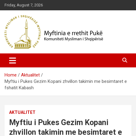
Skip
Friday, August 7, 2026
to
content
Komuniteti Mysliman i Shqipërisë
Myftinia Pukë | Faqja Zyrtare
Home
Aktualitet
Myftiu i Pukes Gezim Kopani zhvillon takimin me besimtaret e
fshatit Kabash
AKTUALITET
Myftiu i Pukes Gezim Kopani
zhvillon takimin me besimtaret e