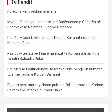
Të Fundit
Forex ne kendveshrimin islam
Myftiu i Pukës priti në takim përfaqësuesen e Qendrës së
Shërbimit të Ndihmës Juridike Parësore
Pas 60-vitesh falet namazi i Kurban Bajramit ne fshatin
Kabash , Puke
Pas 60-vitesh u be falja e namazit te Kurban Bajramit ne
fshatin Kabash , Puke
Drejtues te institucioneve te rrethit Puke percjellin urimet e
tyre me rastin e Kurban Bajramit
Dhjetra besimtar mysliman pukjane falin namazin e Kurban
Bajramit ne xhamin e Koder Hanit