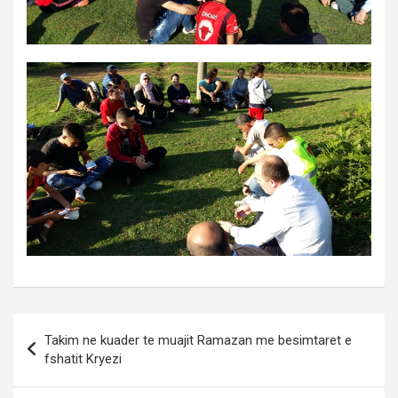
Post
Takim ne kuader te muajit Ramazan me besimtaret e
navigation
fshatit Kryezi