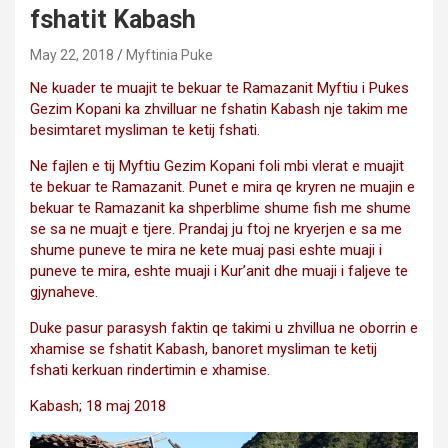
fshatit Kabash
May 22, 2018
Myftinia Puke
Ne kuader te muajit te bekuar te Ramazanit Myftiu i Pukes
Gezim Kopani ka zhvilluar ne fshatin Kabash nje takim me
besimtaret mysliman te ketij fshati.
Ne fajlen e tij Myftiu Gezim Kopani foli mbi vlerat e muajit
te bekuar te Ramazanit. Punet e mira qe kryren ne muajin e
bekuar te Ramazanit ka shperblime shume fish me shume
se sa ne muajt e tjere. Prandaj ju ftoj ne kryerjen e sa me
shume puneve te mira ne kete muaj pasi eshte muaji i
puneve te mira, eshte muaji i Kur’anit dhe muaji i faljeve te
gjynaheve.
Duke pasur parasysh faktin qe takimi u zhvillua ne oborrin e
xhamise se fshatit Kabash, banoret mysliman te ketij
fshati kerkuan rindertimin e xhamise.
Kabash; 18 maj 2018