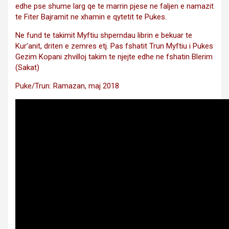
edhe pse shume larg qe te marrin pjese ne faljen e namazit
te Fiter Bajramit ne xhamin e qytetit te Pukes.
Ne fund te takimit Myftiu shperndau librin e bekuar te
Kur’anit, driten e zemres etj. Pas fshatit Trun Myftiu i Pukes
Gezim Kopani zhvilloj takim te njejte edhe ne fshatin Blerim
(Sakat)
Puke/Trun: Ramazan, maj 2018