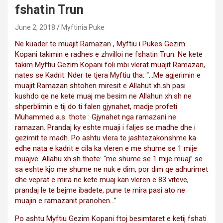
fshatin Trun
June 2, 2018
Myftinia Puke
Ne kuader te muajit Ramazan , Myftiu i Pukes Gezim
Kopani takimin e radhes e zhvilloi ne fshatin Trun. Ne kete
takim Myftiu Gezim Kopani foli mbi vlerat muajit Ramazan,
nates se Kadrit. Nder te tjera Myftiu tha: “…Me agjerimin e
muajit Ramazan shtohen miresit e Allahut xh.sh pasi
kushdo qe ne kete muaj me besim ne Allahun xh.sh ne
shperblimin e tij do ti falen gjynahet, madje profeti
Muhammed a.s. thote : Gjynahet nga ramazani ne
ramazan. Prandaj ky eshte muaji i faljes se madhe dhe i
gezimit te madh. Po ashtu vlera te jashtezakonshme ka
edhe nata e kadrit e cila ka vleren e me shume se 1 mije
muajve. Allahu xh.sh thote: “me shume se 1 mije muaj” se
sa eshte kjo me shume ne nuk e dim, por dim qe adhurimet
dhe veprat e mira ne kete muaj kan vleren e 83 viteve,
prandaj le te bejme ibadete, pune te mira pasi ato ne
muajin e ramazanit pranohen…”
Po ashtu Myftiu Gezim Kopani ftoj besimtaret e ketij fshati