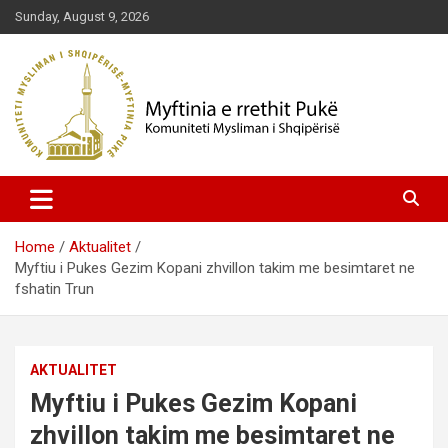
Skip
Sunday, August 9, 2026
to
content
Komuniteti Mysliman i Shqipërisë
Myftinia Pukë | Faqja Zyrtare
Home
Aktualitet
Myftiu i Pukes Gezim Kopani zhvillon takim me besimtaret ne
fshatin Trun
AKTUALITET
Myftiu i Pukes Gezim Kopani
zhvillon takim me besimtaret ne