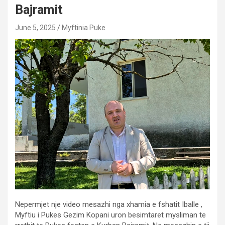
Bajramit
June 5, 2025
Myftinia Puke
Nepermjet nje video mesazhi nga xhamia e fshatit Iballe ,
Myftiu i Pukes Gezim Kopani uron besimtaret mysliman te