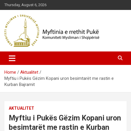
Skip
Thursday, August 6, 2026
to
content
Komuniteti Mysliman i Shqipërisë
Myftinia Pukë | Faqja Zyrtare
Home
Aktualitet
Myftiu i Pukës Gëzim Kopani uron besimtarët me rastin e
Kurban Bajramit
AKTUALITET
Myftiu i Pukës Gëzim Kopani uron
besimtarët me rastin e Kurban