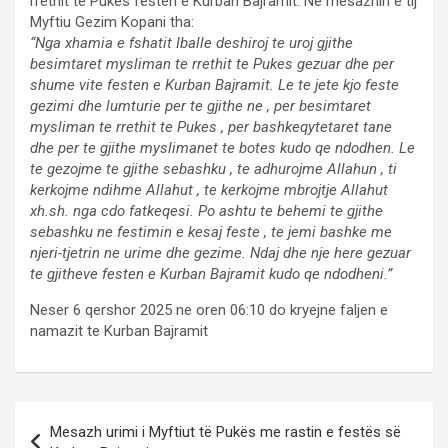
rrethit te Pukes festen e Kurban Bajramit. Ne mesazhin e tij
Myftiu Gezim Kopani tha:
“Nga xhamia e fshatit Iballe deshiroj te uroj gjithe
besimtaret mysliman te rrethit te Pukes gezuar dhe per
shume vite festen e Kurban Bajramit. Le te jete kjo feste
gezimi dhe lumturie per te gjithe ne , per besimtaret
mysliman te rrethit te Pukes , per bashkeqytetaret tane
dhe per te gjithe myslimanet te botes kudo qe ndodhen. Le
te gezojme te gjithe sebashku , te adhurojme Allahun , ti
kerkojme ndihme Allahut , te kerkojme mbrojtje Allahut
xh.sh. nga cdo fatkeqesi. Po ashtu te behemi te gjithe
sebashku ne festimin e kesaj feste , te jemi bashke me
njeri-tjetrin ne urime dhe gezime. Ndaj dhe nje here gezuar
te gjitheve festen e Kurban Bajramit kudo qe ndodheni.”
Neser 6 qershor 2025 ne oren 06:10 do kryejne faljen e
namazit te Kurban Bajramit
Post
Mesazh urimi i Myftiut të Pukës me rastin e festës së