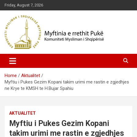
Skip
Friday, August 7, 2026
to
content
Komuniteti Mysliman i Shqipërisë
Myftinia Pukë | Faqja Zyrtare
Home
Aktualitet
Myftiu i Pukes Gezim Kopani takim urimi me rastin e zgjedhjes
ne Krye te KMSH te H.Bujar Spahiu
AKTUALITET
Myftiu i Pukes Gezim Kopani
takim urimi me rastin e zgjedhjes