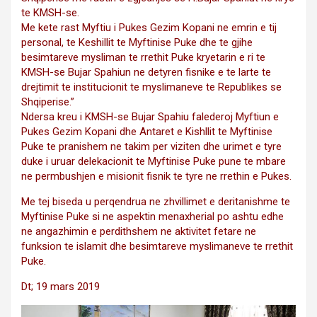
te KMSH-se.
Me kete rast Myftiu i Pukes Gezim Kopani ne emrin e tij
personal, te Keshillit te Myftinise Puke dhe te gjihe
besimtareve mysliman te rrethit Puke kryetarin e ri te
KMSH-se Bujar Spahiun ne detyren fisnike e te larte te
drejtimit te institucionit t
e myslimaneve te Republikes se
Shqiperise.”
Ndersa kreu i KMSH-se Bujar Spahiu falederoj Myftiun e
Pukes Gezim Kopani dhe Antaret e Kishllit te Myftinise
Puke te pranishem ne takim per viziten dhe urimet e tyre
duke i uruar delekacionit te Myftinise Puke pune te mbare
ne permbushjen e misionit fisnik te tyre ne rrethin e Pukes.
Me tej biseda u perqendrua ne zhvillimet e deritanishme te
Myftinise Puke si ne aspektin menaxherial po ashtu edhe
ne angazhimin e perdithshem ne aktivitet fetare ne
funksion te islamit dhe besimtareve myslimaneve te rrethit
Puke.
Dt; 19 mars 2019