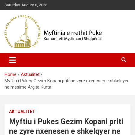
Skip
Saturday, August 8, 2026
to
content
Komuniteti Mysliman i Shqipërisë
Myftinia Pukë | Faqja Zyrtare
Home
Aktualitet
Myftiu i Pukes Gezim Kopani priti ne zyre nxenesen e shkelqyer
ne mesime Argita Kurta
AKTUALITET
Myftiu i Pukes Gezim Kopani priti
ne zyre nxenesen e shkelqyer ne