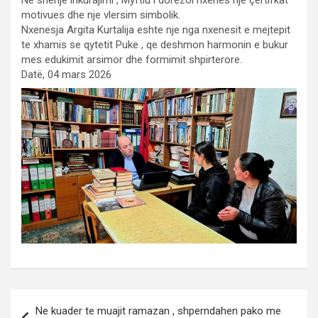
Ne shenje inkurajimi , Myftiu i dorezoi nxenes nje çertifkat
motivues dhe nje vlersim simbolik.
Nxenesja Argita Kurtalija eshte nje nga nxenesit e mejtepit
te xhamis se qytetit Puke , qe deshmon harmonin e bukur
mes edukimit arsimor dhe formimit shpirterore.
Datë, 04 mars 2026
Post
Ne kuader te muajit ramazan , shperndahen pako me