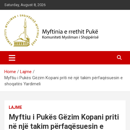
Skip
Saturday, August 8, 2026
to
content
Komuniteti Mysliman i Shqipërisë
Myftinia Pukë | Faqja Zyrtare
Home
Lajme
Myftiu i Pukës Gëzim Kopani priti në një takim përfaqësuesin e
shoqatës Yardimeli
LAJME
Myftiu i Pukës Gëzim Kopani priti
në një takim përfaqësuesin e