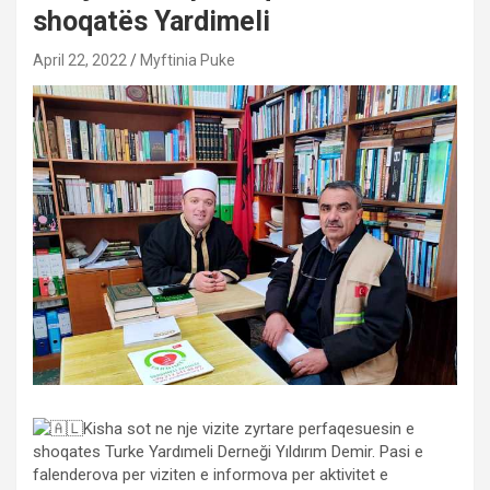
shoqatës Yardimeli
April 22, 2022
Myftinia Puke
Kisha sot ne nje vizite zyrtare perfaqesuesin e
shoqates Turke Yardımeli Derneği Yıldırım Demir. Pasi e
falenderova per viziten e informova per aktivitet e