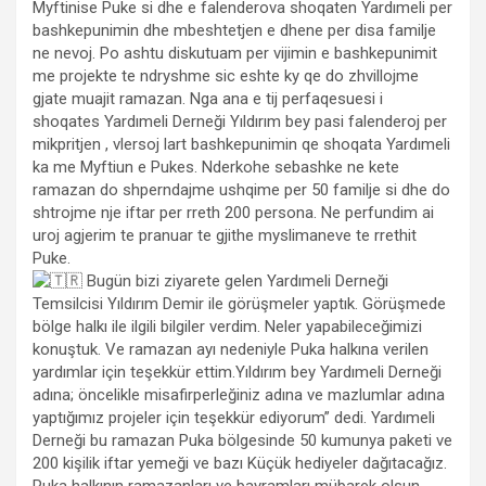
Myftinise Puke si dhe e falenderova shoqaten Yardımeli per
bashkepunimin dhe mbeshtetjen e dhene per disa familje
ne nevoj. Po ashtu diskutuam per vijimin e bashkepunimit
me projekte te ndryshme sic eshte ky qe do zhvillojme
gjate muajit ramazan. Nga ana e tij perfaqesuesi i
shoqates Yardımeli Derneği Yıldırım bey pasi falenderoj per
mikpritjen , vlersoj lart bashkepunimin qe shoqata Yardımeli
ka me Myftiun e Pukes. Nderkohe sebashke ne kete
ramazan do shperndajme ushqime per 50 familje si dhe do
shtrojme nje iftar per rreth 200 persona. Ne perfundim ai
uroj agjerim te pranuar te gjithe myslimaneve te rrethit
Puke.
Bugün bizi ziyarete gelen Yardımeli Derneği
Temsilcisi Yıldırım Demir ile görüşmeler yaptık. Görüşmede
bölge halkı ile ilgili bilgiler verdim. Neler yapabileceğimizi
konuştuk. Ve ramazan ayı nedeniyle Puka halkına verilen
yardımlar için teşekkür ettim.Yıldırım bey Yardımeli Derneği
adına; öncelikle misafirperleğiniz adına ve mazlumlar adına
yaptığımız projeler için teşekkür ediyorum” dedi. Yardımeli
Derneği bu ramazan Puka bölgesinde 50 kumunya paketi ve
200 kişilik iftar yemeği ve bazı Küçük hediyeler dağıtacağız.