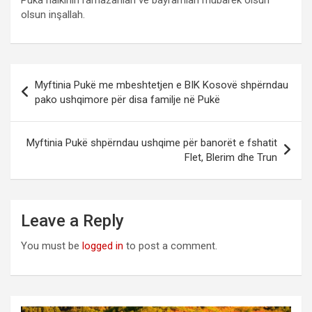
Puka halkının ramazanları ve bayramları mübarek olsun
olsun inşallah.
Post
Myftinia Pukë me mbeshtetjen e BIK Kosovë shpërndau
navigation
pako ushqimore për disa familje në Pukë
Myftinia Pukë shpërndau ushqime për banorët e fshatit
Flet, Blerim dhe Trun
Leave a Reply
You must be
logged in
to post a comment.