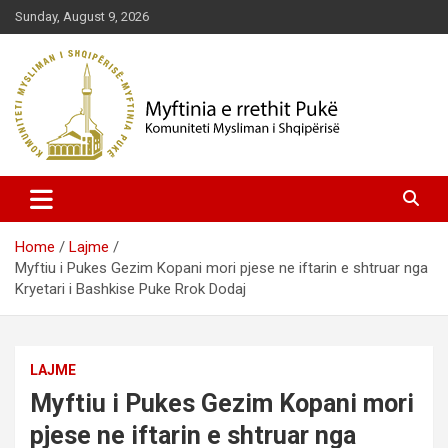
Skip
Sunday, August 9, 2026
to
content
Komuniteti Mysliman i Shqipërisë
Myftinia Pukë | Faqja Zyrtare
Home
Lajme
Myftiu i Pukes Gezim Kopani mori pjese ne iftarin e shtruar nga
Kryetari i Bashkise Puke Rrok Dodaj
LAJME
Myftiu i Pukes Gezim Kopani mori
pjese ne iftarin e shtruar nga