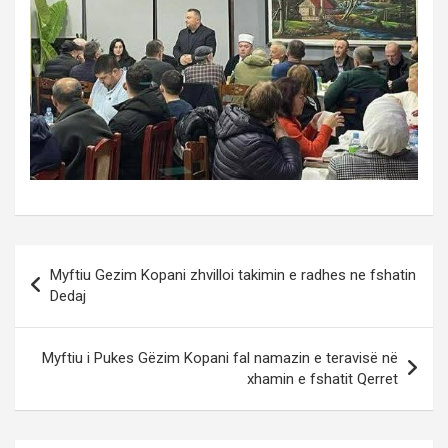
Post
Myftiu Gezim Kopani zhvilloi takimin e radhes ne fshatin
navigation
Dedaj
Myftiu i Pukes Gëzim Kopani fal namazin e teravisë në
xhamin e fshatit Qerret