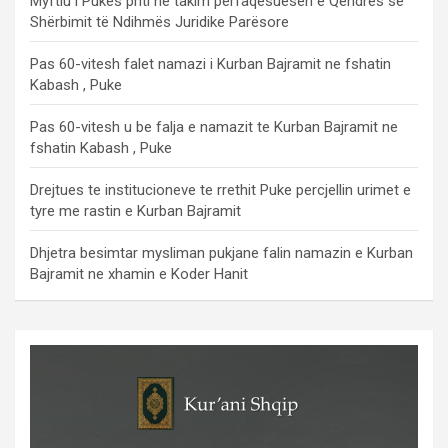
Myftiu i Pukës priti në takim përfaqësuesen e Qendrës së
Shërbimit të Ndihmës Juridike Parësore
Pas 60-vitesh falet namazi i Kurban Bajramit ne fshatin
Kabash , Puke
Pas 60-vitesh u be falja e namazit te Kurban Bajramit ne
fshatin Kabash , Puke
Drejtues te institucioneve te rrethit Puke percjellin urimet e
tyre me rastin e Kurban Bajramit
Dhjetra besimtar mysliman pukjane falin namazin e Kurban
Bajramit ne xhamin e Koder Hanit