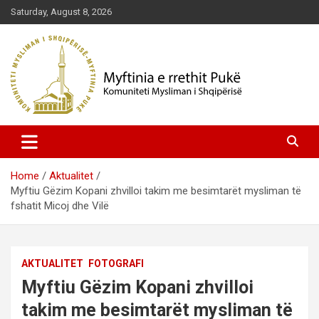
Skip
Saturday, August 8, 2026
to
content
Komuniteti Mysliman i Shqipërisë
Myftinia Pukë | Faqja Zyrtare
Home
Aktualitet
Myftiu Gëzim Kopani zhvilloi takim me besimtarët mysliman të
fshatit Micoj dhe Vilë
AKTUALITET
FOTOGRAFI
Myftiu Gëzim Kopani zhvilloi
takim me besimtarët mysliman të