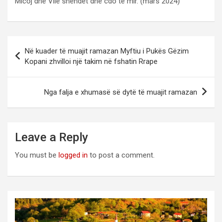
Micoj dhe Vilë shendet dhe cdo te mir. (mars 2024)
Post
Në kuader të muajit ramazan Myftiu i Pukës Gëzim
navigation
Kopani zhvilloi një takim në fshatin Rrape
Nga falja e xhumasë së dytë të muajit ramazan
Leave a Reply
You must be
logged in
to post a comment.