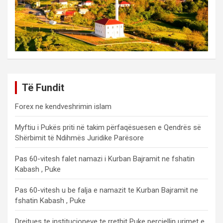
Të Fundit
Forex ne kendveshrimin islam
Myftiu i Pukës priti në takim përfaqësuesen e Qendrës së
Shërbimit të Ndihmës Juridike Parësore
Pas 60-vitesh falet namazi i Kurban Bajramit ne fshatin
Kabash , Puke
Pas 60-vitesh u be falja e namazit te Kurban Bajramit ne
fshatin Kabash , Puke
Drejtues te institucioneve te rrethit Puke percjellin urimet e