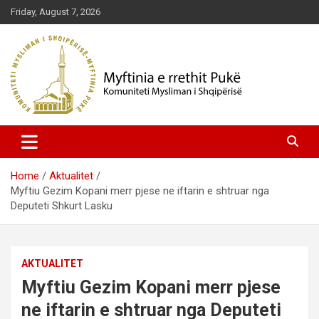
Skip
Friday, August 7, 2026
to
content
Komuniteti Mysliman i Shqipërisë
Myftinia Pukë | Faqja Zyrtare
Home
Aktualitet
Myftiu Gezim Kopani merr pjese ne iftarin e shtruar nga
Deputeti Shkurt Lasku
AKTUALITET
Myftiu Gezim Kopani merr pjese
ne iftarin e shtruar nga Deputeti