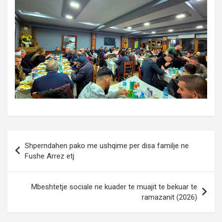
Post
Shperndahen pako me ushqime per disa familje ne
navigation
Fushe Arrez etj
Mbeshtetje sociale ne kuader te muajit te bekuar te
ramazanit (2026)