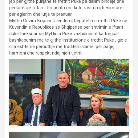
jep per gjithe pukjane te rrethit Puke pa dallim bindeje dhe
perkatesije fetare. Po ashtu me kete rast uroj besimtaret
per agjerim dhe lutje te pranuar.
Myftiu Gezim Kopani falenderoj Deputetin e rrethit Puke ne
Kuvendin e Republikes se Shqiperise per shtrimin e iftarit ,
duke theksuar se Myftinia Puke vazhdimisht ka treguar
bashkepunim me te gjithe Institucione e rrethit Puke , gje e
cila eshte ne perputhje me traditen islame, per paqe,
harmoni dhe respekt ndaj njeri tjetrit.