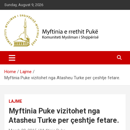
Skip
Sunday, August 9, 2026
to
content
Komuniteti Mysliman i Shqipërisë
Myftinia Pukë | Faqja Zyrtare
Home
Lajme
Myftinia Puke vizitohet nga Atasheu Turke per çeshtje fetare.
LAJME
Myftinia Puke vizitohet nga
Atasheu Turke per çeshtje fetare.