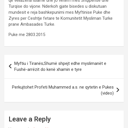
qe vellazeria islame dhe jo vetem mes Shqiperise dhe
Turqise do vijone. Nderkoh gjate bisedes u diskutuan
mundesit e reja bashkepunimi mes Myftinise Puke dhe
Zyres per Ceshtje fetare te Komunitetit Mysliman Turke
prane Ambasades Turke.
Puke me 2803.2015
Post
Myftiu i Tiranës;Shumë shpejt edhe myslimanët e
navigation
Fushë-arrëzit do kenë xhamin e tyre
Perkujtohet Profeti Muhammed a.s. ne qytetin e Pukes
(video)
Leave a Reply