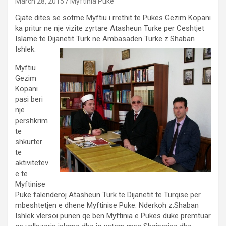
March 28, 2015
Myftinia Puke
Gjate dites se sotme Myftiu i rrethit te Pukes Gezim Kopani
ka pritur ne nje vizite zyrtare Atasheun Turke per Ceshtjet
Islame te Dijanetit Turk ne Ambasaden Turke z.Shaban
Ishlek.
Myftiu
Gezim
Kopani
pasi beri
nje
pershkrim
te
shkurter
te
aktivitetev
e te
Myftinise
Puke falenderoj Atasheun Turk te Dijanetit te Turqise per
mbeshtetjen e dhene Myftinise Puke. Nderkoh z.Shaban
Ishlek vlersoi punen qe ben Myftinia e Pukes duke premtuar