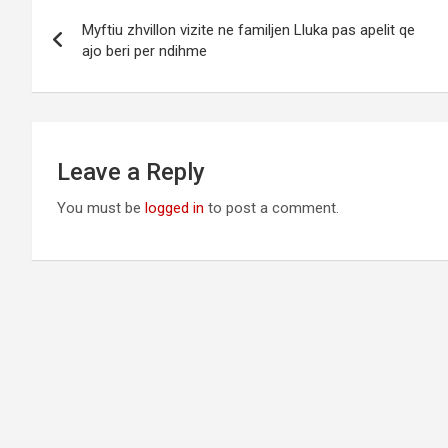
Post
Myftiu zhvillon vizite ne familjen Lluka pas apelit qe
navigation
ajo beri per ndihme
Leave a Reply
You must be
logged in
to post a comment.