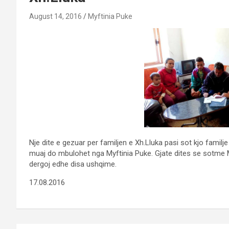
August 14, 2016
Myftinia Puke
Nje dite e gezuar per familjen e Xh.Lluka pasi sot kjo familj
muaj do mbulohet nga Myftinia Puke. Gjate dites se sotme Myf
dergoj edhe disa ushqime.
17.08.2016