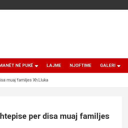
MANËT NË PUKË
LAJME
NJOFTIME
GALERI
isa muaj familjes Xh.Lluka
shtepise per disa muaj familjes