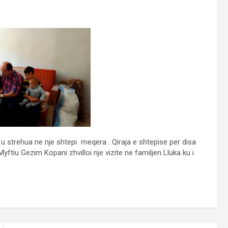
e u strehua ne nje shtepi meqera . Qiraja e shtepise per disa
tiu Gezim Kopani zhvilloi nje vizite ne familjen Lluka ku i