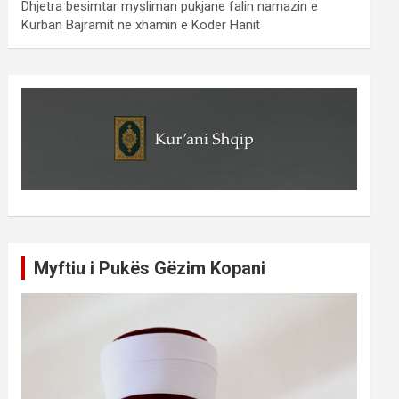
Dhjetra besimtar mysliman pukjane falin namazin e
Kurban Bajramit ne xhamin e Koder Hanit
Myftiu i Pukës Gëzim Kopani