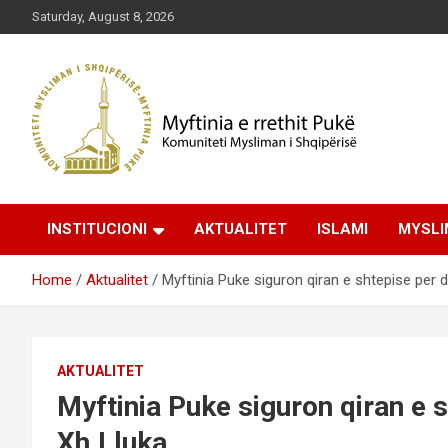
Skip
Saturday, August 8, 2026
to
content
Komuniteti Mysliman i Shqipërisë
Myftinia Pukë | Faqja
INSTITUCIONI
AKTUALITET
ISLAMI
MYSLI
Zyrtare
Home
Aktualitet
Myftinia Puke siguron qiran e shtepise per d
AKTUALITET
Myftinia Puke siguron qiran e 
Xh.Lluka