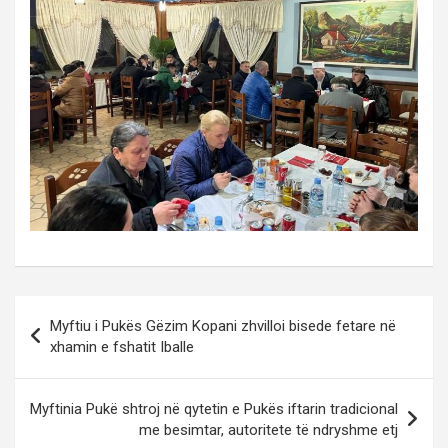
Post
Myftiu i Pukës Gëzim Kopani zhvilloi bisede fetare në
navigation
xhamin e fshatit Iballe
Myftinia Pukë shtroj në qytetin e Pukës iftarin tradicional
me besimtar, autoritete të ndryshme etj