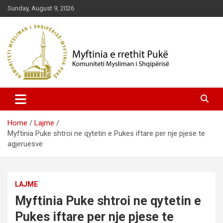
Skip
Sunday, August 9, 2026
to
content
Komuniteti Mysliman i Shqipërisë
Myftinia Pukë | Faqja Zyrtare
Home
Lajme
Myftinia Puke shtroi ne qytetin e Pukes iftare per nje pjese te
agjeruesve
LAJME
Myftinia Puke shtroi ne qytetin e
Pukes iftare per nje pjese te