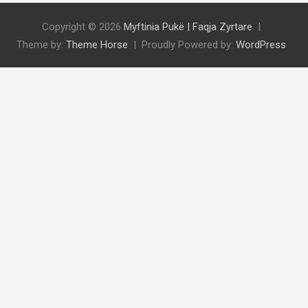
Copyright © 2026
Myftinia Pukë | Faqja Zyrtare
Theme by:
Theme Horse
Proudly Powered by:
WordPress