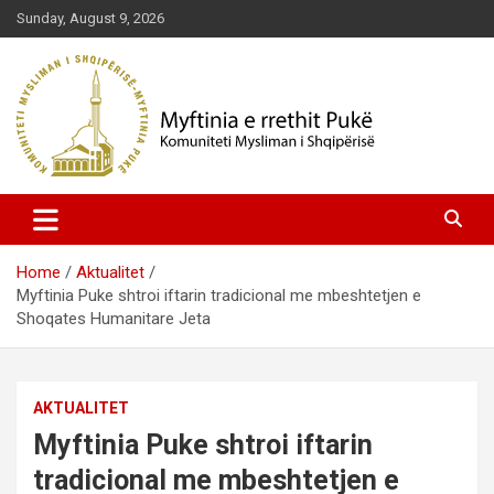
Skip
Sunday, August 9, 2026
to
content
Komuniteti Mysliman i Shqipërisë
Myftinia Pukë | Faqja Zyrtare
Home
Aktualitet
Myftinia Puke shtroi iftarin tradicional me mbeshtetjen e
Shoqates Humanitare Jeta
AKTUALITET
Myftinia Puke shtroi iftarin
tradicional me mbeshtetjen e