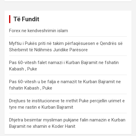
Të Fundit
Forex ne kendveshrimin islam
Myftiu i Pukës priti në takim përfaqësuesen e Qendrës së
Shërbimit të Ndihmës Juridike Parësore
Pas 60-vitesh falet namazi i Kurban Bajramit ne fshatin
Kabash , Puke
Pas 60-vitesh u be falja e namazit te Kurban Bajramit ne
fshatin Kabash , Puke
Drejtues te institucioneve te rrethit Puke percjellin urimet e
tyre me rastin e Kurban Bajramit
Dhjetra besimtar mysliman pukjane falin namazin e Kurban
Bajramit ne xhamin e Koder Hanit