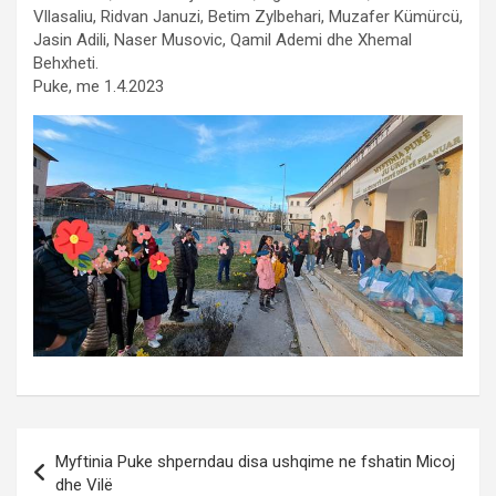
Vllasaliu, Ridvan Januzi, Betim Zylbehari, Muzafer Kümürcü,
Jasin Adili, Naser Musovic, Qamil Ademi dhe Xhemal
Behxheti.
Puke, me 1.4.2023
Post
Myftinia Puke shperndau disa ushqime ne fshatin Micoj
navigation
dhe Vilë