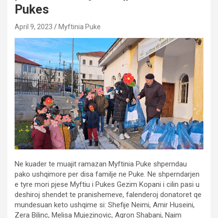
Pukes
April 9, 2023
Myftinia Puke
Ne kuader te muajit ramazan Myftinia Puke shperndau
pako ushqimore per disa familje ne Puke. Ne shperndarjen
e tyre mori pjese Myftiu i Pukes Gezim Kopani i cilin pasi u
deshiroj shendet te pranishemeve, falenderoj donatoret qe
mundesuan keto ushqime si: Shefije Neimi, Amir Huseini,
Zera Bilinc, Melisa Mujezinovic, Agron Shabani, Naim