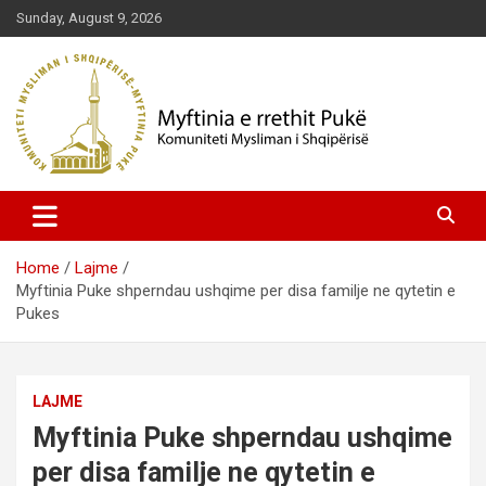
Skip
Sunday, August 9, 2026
to
content
Komuniteti Mysliman i Shqipërisë
Myftinia Pukë | Faqja Zyrtare
Home
Lajme
Myftinia Puke shperndau ushqime per disa familje ne qytetin e
Pukes
LAJME
Myftinia Puke shperndau ushqime
per disa familje ne qytetin e