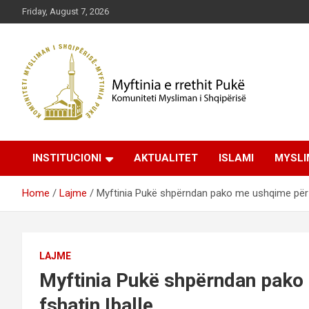
Skip
Friday, August 7, 2026
to
content
Komuniteti Mysliman i Shqipërisë
Myftinia Pukë | Faqja
INSTITUCIONI
AKTUALITET
ISLAMI
MYSLI
Zyrtare
Home
Lajme
Myftinia Pukë shpërndan pako me ushqime për di
LAJME
Myftinia Pukë shpërndan pako 
fshatin Iballe