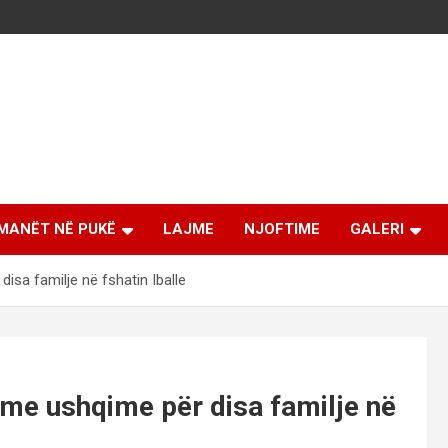
MANËT NË PUKË
LAJME
NJOFTIME
GALERI
sa familje në fshatin Iballe
me ushqime për disa familje në