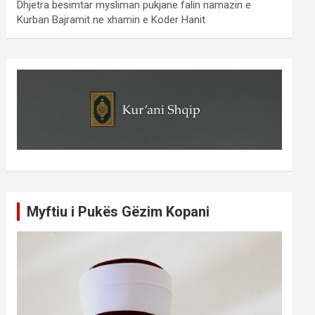
Dhjetra besimtar mysliman pukjane falin namazin e
Kurban Bajramit ne xhamin e Koder Hanit
Myftiu i Pukës Gëzim Kopani