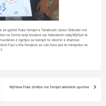
se se qytetit Puke femijet e Taraboshi Junior Shkoder me
hen ne forme krejt kreative nje falenderim ndaj Myftiut te
e mundesin e ngritjes se kampit ne oborrin e xhamise
iot Faci u tha femijeve se cdo here jani te mirepritur ne
21
Myftinia Puke zhvillon me femijet aktivitete sportive