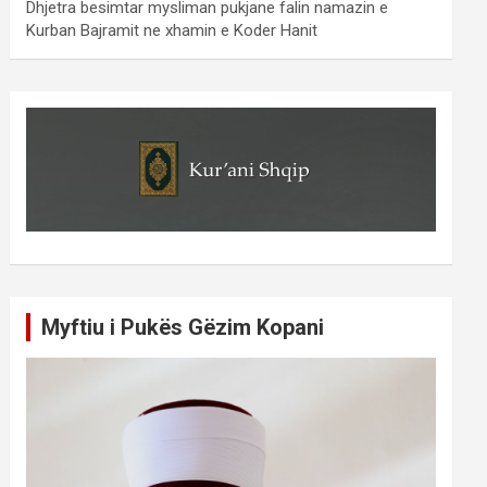
Dhjetra besimtar mysliman pukjane falin namazin e
Kurban Bajramit ne xhamin e Koder Hanit
Myftiu i Pukës Gëzim Kopani