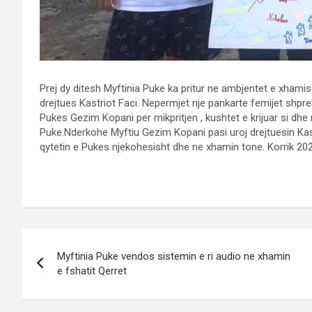
Prej dy ditesh Myftinia Puke ka pritur ne ambjentet e xhami
drejtues Kastriot Faci. Nepermjet nje pankarte femijet shpre
Pukes Gezim Kopani per mikpritjen , kushtet e krijuar si dh
Puke.Nderkohe Myftiu Gezim Kopani pasi uroj drejtuesin Kastr
qytetin e Pukes njekohesisht dhe ne xhamin tone. Korrik 20
Post
Myftinia Puke vendos sistemin e ri audio ne xhamin
navigation
e fshatit Qerret