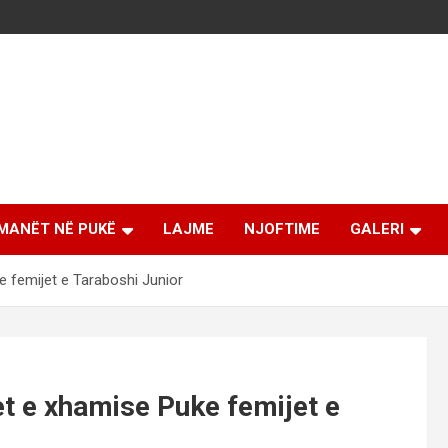
MANËT NË PUKË
LAJME
NJOFTIME
GALERI
e femijet e Taraboshi Junior
et e xhamise Puke femijet e