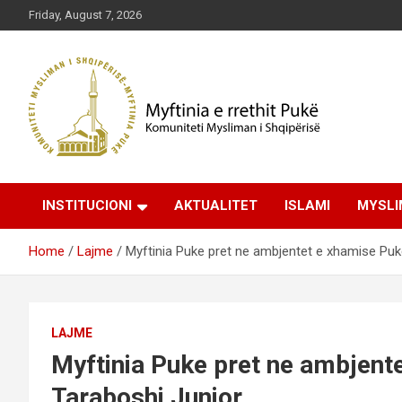
Skip
Friday, August 7, 2026
to
content
Komuniteti Mysliman i Shqipërisë
Myftinia Pukë | Faqja
INSTITUCIONI
AKTUALITET
ISLAMI
MYSLI
Zyrtare
Home
Lajme
Myftinia Puke pret ne ambjentet e xhamise Puk
LAJME
Myftinia Puke pret ne ambjent
Taraboshi Junior