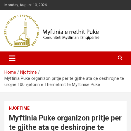
Skip
Monday, August 10, 2026
to
content
Komuniteti Mysliman i Shqipërisë
Myftinia Pukë | Faqja Zyrtare
Home
Njoftime
Myftinia Puke organizon pritje per te gjithe ata qe deshirojne te
urojne 100 vjetorin e Themelimit te Myftinise Puke
NJOFTIME
Myftinia Puke organizon pritje per
te gjithe ata qe deshirojne te