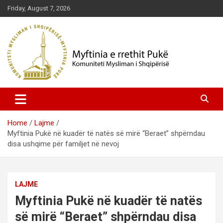
Skip
Friday, August 7, 2026
to
content
Komuniteti Mysliman i Shqipërisë
Myftinia Pukë | Faqja Zyrtare
Home
Lajme
Myftinia Pukë në kuadër të natës së mirë “Beraet” shpërndau
disa ushqime për familjet në nevoj
LAJME
Myftinia Pukë në kuadër të natës
së mirë “Beraet” shpërndau disa