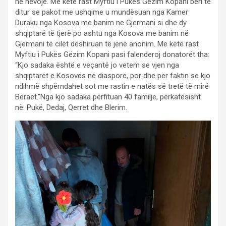
në nevojë. Me këtë rast Myftiu i Pukës Gëzim Kopani bëri të
ditur se pakot me ushqime u mundësuan nga Kamer
Duraku nga Kosova me banim ne Gjermani si dhe dy
shqiptarë të tjerë po ashtu nga Kosova me banim në
Gjermani të cilët dëshiruan të jenë anonim. Me këtë rast
Myftiu i Pukës Gëzim Kopani pasi falenderoj donatorët tha:
“Kjo sadaka është e veçantë jo vetem se vjen nga
shqiptarët e Kosovës në diasporë, por dhe për faktin se kjo
ndihmë shpërndahet sot me rastin e natës së tretë të mirë
Beraet.”Nga kjo sadaka përfituan 40 familje, përkatësisht
në: Pukë, Dedaj, Qerret dhe Blerim.