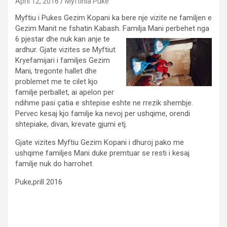
April 12, 2016
Myftinia Puke
Myftiu i Pukes Gezim Kopani ka bere nje vizite ne familjen e
Gezim Manit ne fshatin Kabash. Familja Mani perbehet
nga
6 pjestar dhe nuk kan anje te
ardhur. Gjate vizites se Myftiut
Kryefamijari i familjes Gezim
Mani, tregonte hallet dhe
problemet me te cilet kjo
familje perballet, ai apelon per
ndihme pasi çatia e shtepise eshte ne rrezik shembje.
Pervec kesaj kjo familje ka nevoj per ushqime, orendi
shtepiake, divan, krevate gjumi etj.
Gjate vizites Myftiu Gezim Kopani i dhuroj pako me
ushqime familjes Mani duke premtuar se resti i kesaj
familje nuk do harrohet.
Puke,prill 2016