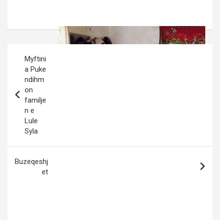
Post
Myftini
navigation
a Puke
ndihm
on
familje
n e
Lule
Syla
Buzeqeshj
et