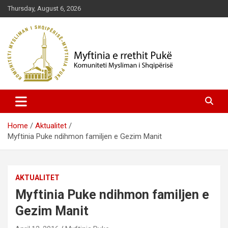
Skip
Thursday, August 6, 2026
to
content
Komuniteti Mysliman i Shqipërisë
Myftinia Pukë | Faqja Zyrtare
Home
Aktualitet
Myftinia Puke ndihmon familjen e Gezim Manit
AKTUALITET
Myftinia Puke ndihmon familjen e
Gezim Manit