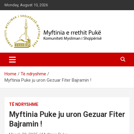
Skip
Monday, August 10, 2026
to
content
Komuniteti Mysliman i Shqipërisë
Myftinia Pukë | Faqja Zyrtare
Home
Të ndryshme
Myftinia Puke ju uron Gezuar Fiter Bajramin !
TË NDRYSHME
Myftinia Puke ju uron Gezuar Fiter
Bajramin !