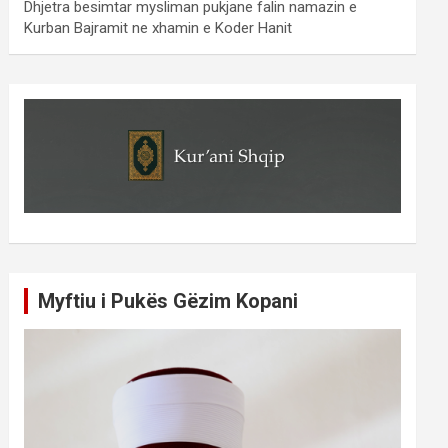
Dhjetra besimtar mysliman pukjane falin namazin e
Kurban Bajramit ne xhamin e Koder Hanit
Myftiu i Pukës Gëzim Kopani