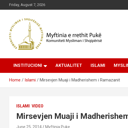
Skip
Friday, August 7, 2026
to
content
Komuniteti Mysliman i Shqipërisë
Myftinia Pukë | Faqja
INSTITUCIONI
AKTUALITET
ISLAMI
MYSLI
Zyrtare
Home
Islami
Mirsevjen Muaji i Madherishem i Ramazanit
ISLAMI
VIDEO
Mirsevjen Muaji i Madherishe
June 25, 2014
Myftinia Puke