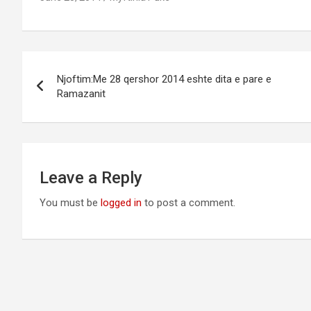
Post
Njoftim:Me 28 qershor 2014 eshte dita e pare e
navigation
Ramazanit
Leave a Reply
You must be
logged in
to post a comment.