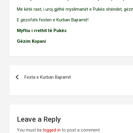
Me këtë rast, i uroj gjithë myslimanët e Pukës shëndet, gëzi
E gëzofshi festen e Kurban Bajramit!
Myftiu i rrethit të Pukës
Gëzim Kopani
Post
Festa e Kurban Bajramit
navigation
Leave a Reply
You must be
logged in
to post a comment.