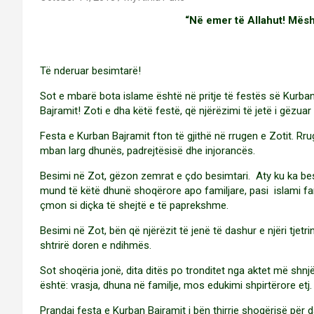
“Në emer të Allahut! Mësh
Të nderuar besimtarë!
Sot e mbarë bota islame është në pritje të festës së Kurba
Bajramit! Zoti e dha këtë festë, që njërëzimi të jetë i gëzuar 
Festa e Kurban Bajramit fton të gjithë në rrugen e Zotit. Rrug
mban larg dhunës, padrejtësisë dhe injorancës.
Besimi në Zot, gëzon zemrat e çdo besimtari. Aty ku ka be
mund të këtë dhunë shoqërore apo familjare, pasi islami fa
çmon si diçka të shejtë e të paprekshme.
Besimi në Zot, bën që njërëzit të jenë të dashur e njëri tjetrin
shtrirë doren e ndihmës.
Sot shoqëria jonë, dita ditës po tronditet nga aktet më shnj
është: vrasja, dhuna në familje, mos edukimi shpirtërore etj.
Prandaj festa e Kurban Bajramit i bën thirrje shoqërisë për d