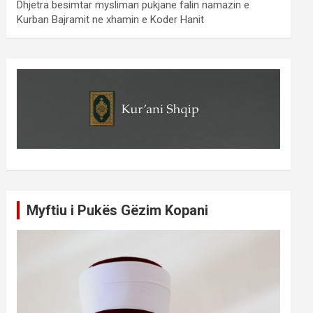
Dhjetra besimtar mysliman pukjane falin namazin e
Kurban Bajramit ne xhamin e Koder Hanit
Myftiu i Pukës Gëzim Kopani