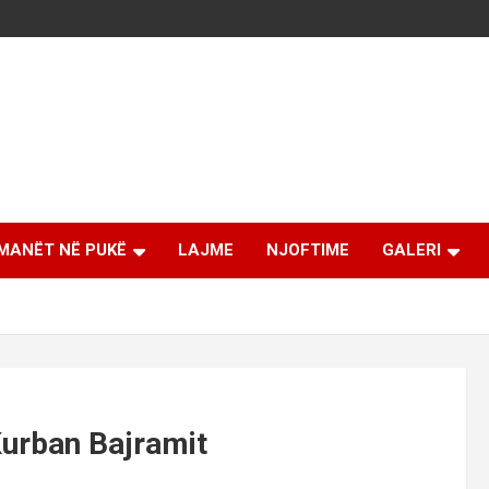
MANËT NË PUKË
LAJME
NJOFTIME
GALERI
Kurban Bajramit