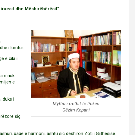
iruesit dhe Mëshirëbërësit”
n
dhe i lumtur.
ë e cila i
sim nuk
miljen e
, duke i
Myftiu i rrethit të Pukës
Gëzim Kopani
ërëzore siç
ashuri, paqe e harmoni, ashtu siç dëshiron Zoti i Gjithësisë.