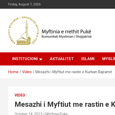
Skip
Friday, August 7, 2026
to
content
Komuniteti Mysliman i Shqipërisë
Myftinia Pukë | Faqja
INSTITUCIONI
AKTUALITET
ISLAMI
MYSLI
Zyrtare
Home
Video
Mesazhi i Myftiut me rastin e Kurban Bajramit
VIDEO
Mesazhi i Myftiut me rastin e 
October 14, 2013
Myftinia Puke