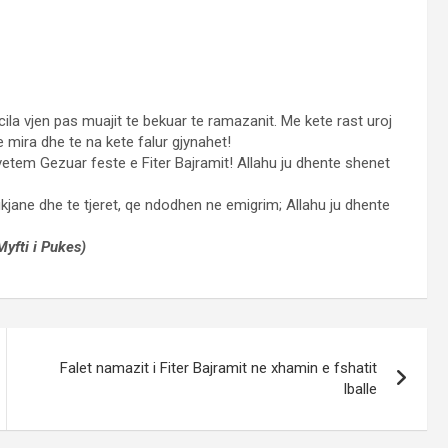
cila vjen pas muajit te bekuar te ramazanit. Me kete rast uroj
 e mira dhe te na kete falur gjynahet!
etem Gezuar feste e Fiter Bajramit! Allahu ju dhente shenet
kjane dhe te tjeret, qe ndodhen ne emigrim; Allahu ju dhente
Myfti i Pukes)
Falet namazit i Fiter Bajramit ne xhamin e fshatit
Iballe