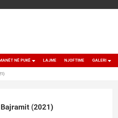
MANËT NË PUKË
LAJME
NJOFTIME
GALERI
21)
 Bajramit (2021)