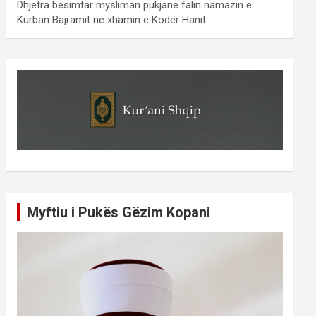
Dhjetra besimtar mysliman pukjane falin namazin e
Kurban Bajramit ne xhamin e Koder Hanit
Myftiu i Pukës Gëzim Kopani