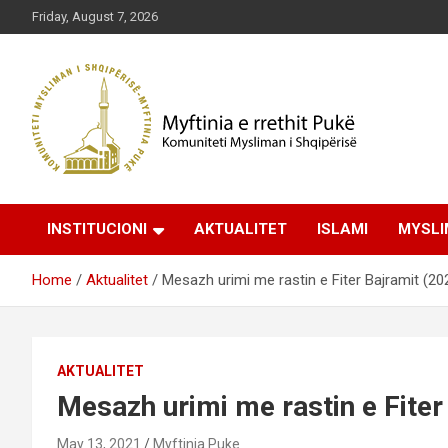
Skip
Friday, August 7, 2026
to
content
Komuniteti Mysliman i Shqipërisë
Myftinia Pukë | Faqja
INSTITUCIONI
AKTUALITET
ISLAMI
MYSLI
Zyrtare
Home
Aktualitet
Mesazh urimi me rastin e Fiter Bajramit (20
AKTUALITET
Mesazh urimi me rastin e Fiter
May 13, 2021
Myftinia Puke