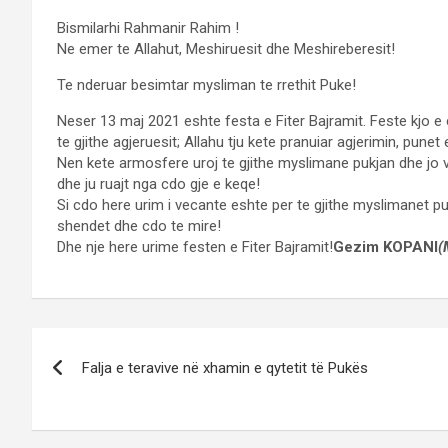
Bismilarhi Rahmanir Rahim !
Ne emer te Allahut, Meshiruesit dhe Meshireberesit!
Te nderuar besimtar mysliman te rrethit Puke!
Neser 13 maj 2021 eshte festa e Fiter Bajramit. Feste kjo e 
te gjithe agjeruesit; Allahu tju kete pranuiar agjerimin, punet
Nen kete armosfere uroj te gjithe myslimane pukjan dhe jo v
dhe ju ruajt nga cdo gje e keqe!
Si cdo here urim i vecante eshte per te gjithe myslimanet pu
shendet dhe cdo te mire!
Dhe nje here urime festen e Fiter Bajramit!
Gezim KOPANI
(
Post
Falja e teravive në xhamin e qytetit të Pukës
navigation