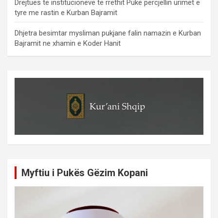
Drejtues te institucioneve te rrethit Puke percjellin urimet e
tyre me rastin e Kurban Bajramit
Dhjetra besimtar mysliman pukjane falin namazin e Kurban
Bajramit ne xhamin e Koder Hanit
Myftiu i Pukës Gëzim Kopani