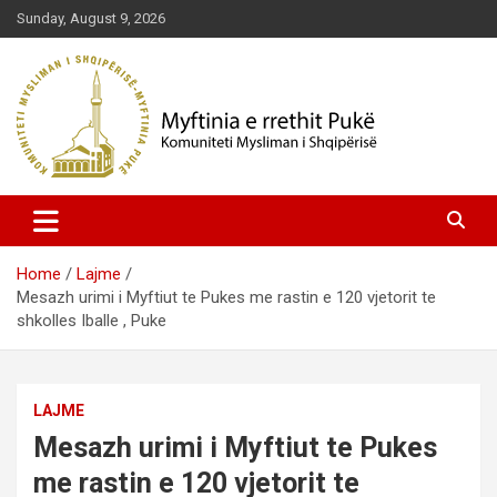
Skip
Sunday, August 9, 2026
to
content
Komuniteti Mysliman i Shqipërisë
Myftinia Pukë | Faqja Zyrtare
Home
Lajme
Mesazh urimi i Myftiut te Pukes me rastin e 120 vjetorit te
shkolles Iballe , Puke
LAJME
Mesazh urimi i Myftiut te Pukes
me rastin e 120 vjetorit te