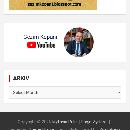
ARKIVI
ARKIVI
Copyright © 2026
Myftinia Pukë | Faqja Zyrtare
Theme by:
Theme Horse
Proudly Powered by:
WordPress