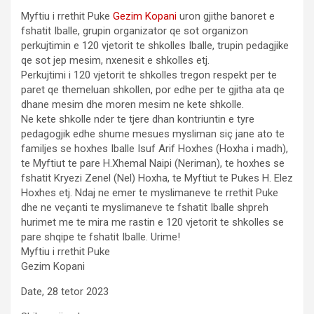
Myftiu i rrethit Puke
Gezim Kopani
uron gjithe banoret e
fshatit Iballe, grupin organizator qe sot organizon
perkujtimin e 120 vjetorit te shkolles Iballe, trupin pedagjike
qe sot jep mesim, nxenesit e shkolles etj.
Perkujtimi i 120 vjetorit te shkolles tregon respekt per te
paret qe themeluan shkollen, por edhe per te gjitha ata qe
dhane mesim dhe moren mesim ne kete shkolle.
Ne kete shkolle nder te tjere dhan kontriuntin e tyre
pedagogjik edhe shume mesues mysliman siç jane ato te
familjes se hoxhes Iballe Isuf Arif Hoxhes (Hoxha i madh),
te Myftiut te pare H.Xhemal Naipi (Neriman), te hoxhes se
fshatit Kryezi Zenel (Nel) Hoxha, te Myftiut te Pukes H. Elez
Hoxhes etj. Ndaj ne emer te myslimaneve te rrethit Puke
dhe ne veçanti te myslimaneve te fshatit Iballe shpreh
hurimet me te mira me rastin e 120 vjetorit te shkolles se
pare shqipe te fshatit Iballe. Urime!
Myftiu i rrethit Puke
Gezim Kopani
Date, 28 tetor 2023