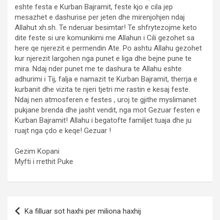
eshte festa e Kurban Bajramit, feste kjo e cila jep
mesazhet e dashurise per jeten dhe mirenjohjen ndaj
Allahut xh.sh. Te nderuar besimtar! Te shfrytezojme keto
dite feste si ure komunikimi me Allahun i Cili gezohet sa
here qe njerezit e permendin Ate. Po ashtu Allahu gezohet
kur njerezit largohen nga punet e liga dhe bejne pune te
mira. Ndaj nder punet me te dashura te Allahu eshte
adhurimi i Tij, falja e namazit te Kurban Bajramit, therrja e
kurbanit dhe vizita te njeri tjetri me rastin e kesaj feste.
Ndaj nen atmosferen e festes , uroj te gjithe myslimanet
pukjane brenda dhe jasht vendit, nga mot Gezuar festen e
Kurban Bajramit! Allahu i begatofte familjet tuaja dhe ju
ruajt nga çdo e keqe! Gezuar !
Gezim Kopani
Myfti i rrethit Puke
Post
Ka filluar sot haxhi per miliona haxhij
navigation