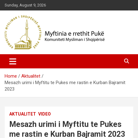
Skip
Sunday, August 9, 2026
to
content
Komuniteti Mysliman i Shqipërisë
Myftinia Pukë | Faqja Zyrtare
Home
Aktualitet
Mesazh urimi i Myftitu te Pukes me rastin e Kurban Bajramit
2023
AKTUALITET
VIDEO
Mesazh urimi i Myftitu te Pukes
me rastin e Kurban Bajramit 2023