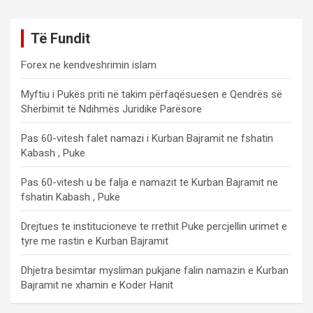
Të Fundit
Forex ne kendveshrimin islam
Myftiu i Pukës priti në takim përfaqësuesen e Qendrës së
Shërbimit të Ndihmës Juridike Parësore
Pas 60-vitesh falet namazi i Kurban Bajramit ne fshatin
Kabash , Puke
Pas 60-vitesh u be falja e namazit te Kurban Bajramit ne
fshatin Kabash , Puke
Drejtues te institucioneve te rrethit Puke percjellin urimet e
tyre me rastin e Kurban Bajramit
Dhjetra besimtar mysliman pukjane falin namazin e Kurban
Bajramit ne xhamin e Koder Hanit