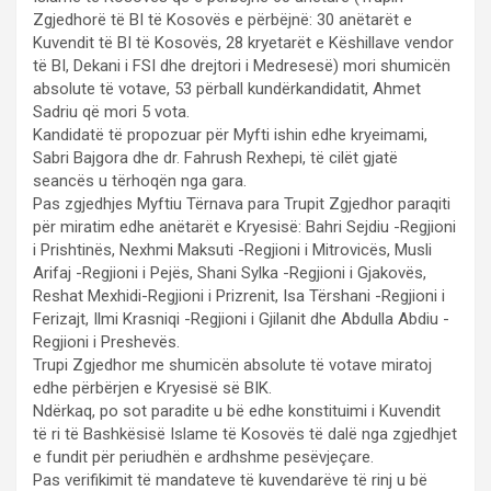
Zgjedhorë të BI të Kosovës e përbëjnë: 30 anëtarët e
Kuvendit të BI të Kosovës, 28 kryetarët e Këshillave vendor
të BI, Dekani i FSI dhe drejtori i Medresesë) mori shumicën
absolute të votave, 53 përball kundërkandidatit, Ahmet
Sadriu që mori 5 vota.
Kandidatë të propozuar për Myfti ishin edhe kryeimami,
Sabri Bajgora dhe dr. Fahrush Rexhepi, të cilët gjatë
seancës u tërhoqën nga gara.
Pas zgjedhjes Myftiu Tërnava para Trupit Zgjedhor paraqiti
për miratim edhe anëtarët e Kryesisë: Bahri Sejdiu -Regjioni
i Prishtinës, Nexhmi Maksuti -Regjioni i Mitrovicës, Musli
Arifaj -Regjioni i Pejës, Shani Sylka -Regjioni i Gjakovës,
Reshat Mexhidi-Regjioni i Prizrenit, Isa Tërshani -Regjioni i
Ferizajt, Ilmi Krasniqi -Regjioni i Gjilanit dhe Abdulla Abdiu -
Regjioni i Preshevës.
Trupi Zgjedhor me shumicën absolute të votave miratoj
edhe përbërjen e Kryesisë së BIK.
Ndërkaq, po sot paradite u bë edhe konstituimi i Kuvendit
të ri të Bashkësisë Islame të Kosovës të dalë nga zgjedhjet
e fundit për periudhën e ardhshme pesëvjeçare.
Pas verifikimit të mandateve të kuvendarëve të rinj u bë