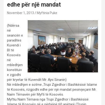
edhe për një mandat
November 1, 2013
Myftinia Puke
(Ndërsa
në
seancën e
paradites
Kuvendi i
BI të
Kosovës
në
mbledhjen
konstituiv
e zgjodhi
për kryetar të Kuvendit Mr. Ajni Sinanin)
Në mbledhjen e sotme ,Trupi Zgjedhor i Bashkësisë Islame
të Kosovës, rizgjodhi edhe për një mandat pesëvjeçarë Mr.
Naim Tërnavën për Myfti të Kosovës.
Myftiu Naim Tërnava nga Trupi Zgjedhor i Bashkësisë
Islame të Kosovës që e përbëjnë 60 anëtarë (Trupin