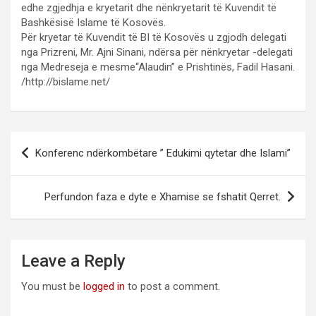
edhe zgjedhja e kryetarit dhe nënkryetarit të Kuvendit të
Bashkësisë Islame të Kosovës.
Për kryetar të Kuvendit të BI të Kosovës u zgjodh delegati
nga Prizreni, Mr. Ajni Sinani, ndërsa për nënkryetar -delegati
nga Medreseja e mesme“Alaudin” e Prishtinës, Fadil Hasani.
/http://bislame.net/
Post
Konferenc ndërkombëtare ” Edukimi qytetar dhe Islami”
navigation
Perfundon faza e dyte e Xhamise se fshatit Qerret.
Leave a Reply
You must be
logged in
to post a comment.