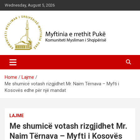
Skip
Wednesday, August 5, 2026
to
content
Komuniteti Mysliman i Shqipërisë
Myftinia Pukë | Faqja Zyrtare
Home
Lajme
Me shumicë votash rizgjidhet Mr. Naim Tërnava – Myfti i
Kosovës edhe për një mandat
LAJME
Me shumicë votash rizgjidhet Mr.
Naim Tërnava – Myfti i Kosovës