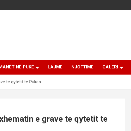
MANËT NË PUKË
LAJME
NJOFTIME
GALERI
e te qytetit te Pukes
hematin e grave te qytetit te