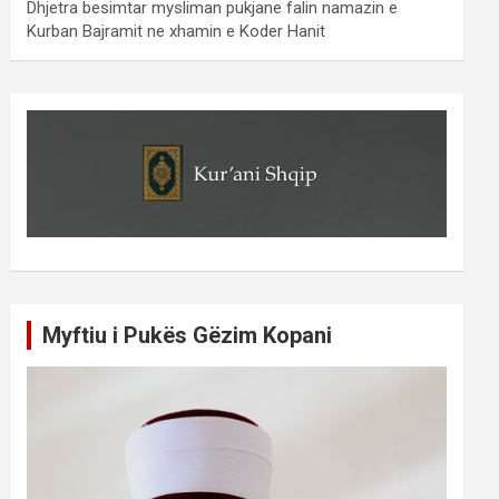
Dhjetra besimtar mysliman pukjane falin namazin e
Kurban Bajramit ne xhamin e Koder Hanit
Myftiu i Pukës Gëzim Kopani