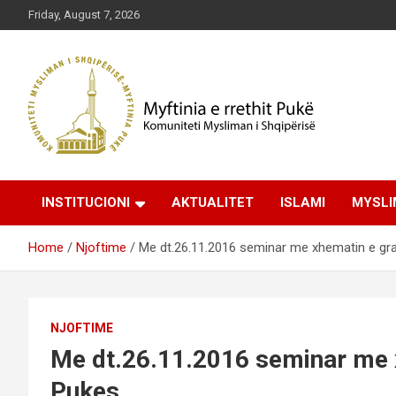
Skip
Friday, August 7, 2026
to
content
Komuniteti Mysliman i Shqipërisë
Myftinia Pukë | Faqja
INSTITUCIONI
AKTUALITET
ISLAMI
MYSLI
Zyrtare
Home
Njoftime
Me dt.26.11.2016 seminar me xhematin e grav
NJOFTIME
Me dt.26.11.2016 seminar me x
Pukes