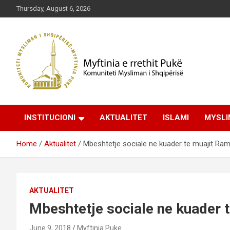
Skip
Thursday, August 6, 2026
to
content
Komuniteti Mysliman i Shqipërisë
Myftinia Pukë | Faqja
INSTITUCIONI
AKTUALITET
ISLAMI
MYSLI
Zyrtare
Home
Aktualitet
Mbeshtetje sociale ne kuader te muajit Ra
AKTUALITET
Mbeshtetje sociale ne kuader 
June 9, 2018
Myftinia Puke