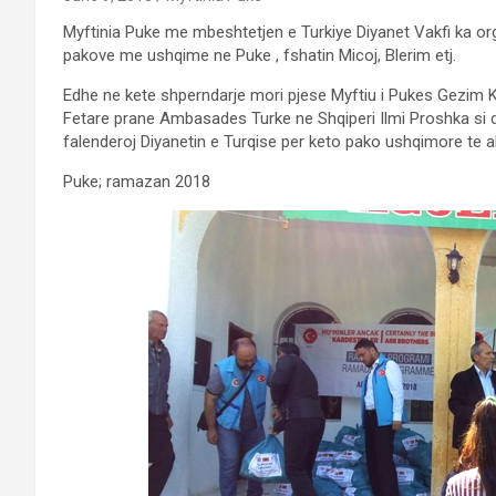
Myftinia Puke me mbeshtetjen e Turkiye Diyanet Vakfi ka or
pakove me ushqime ne Puke , fshatin Micoj, Blerim etj.
Edhe ne kete shperndarje mori pjese Myftiu i Pukes Gezim Ko
Fetare prane Ambasades Turke ne Shqiperi Ilmi Proshka si dh
falenderoj Diyanetin e Turqise per keto pako ushqimore te ak
Puke; ramazan 2018