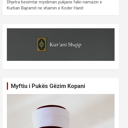
Dhjetra besimtar mysliman pukjane falin namazin e
Kurban Bajramit ne xhamin e Koder Hanit
Myftiu i Pukës Gëzim Kopani