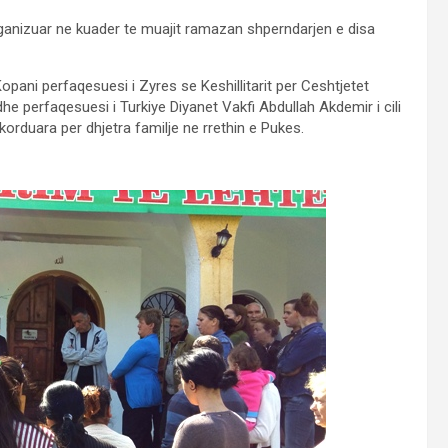
ganizuar ne kuader te muajit ramazan shperndarjen e disa
pani perfaqesuesi i Zyres se Keshillitarit per Ceshtjetet
e perfaqesuesi i Turkiye Diyanet Vakfi Abdullah Akdemir i cili
orduara per dhjetra familje ne rrethin e Pukes.