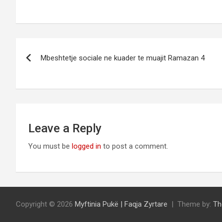
Post
Mbeshtetje sociale ne kuader te muajit Ramazan 4
navigation
Leave a Reply
You must be
logged in
to post a comment.
Copyright © 2026
Myftinia Pukë | Faqja Zyrtare
Theme by:
Th