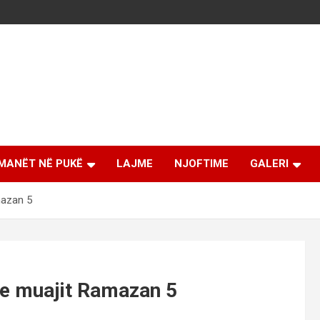
MANËT NË PUKË
LAJME
NJOFTIME
GALERI
mazan 5
te muajit Ramazan 5