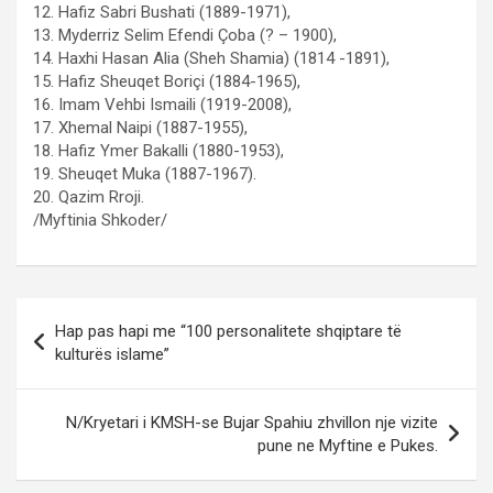
12. Hafiz Sabri Bushati (1889-1971),
13. Myderriz Selim Efendi Çoba (? – 1900),
14. Haxhi Hasan Alia (Sheh Shamia) (1814 -1891),
15. Hafiz Sheuqet Boriçi (1884-1965),
16. Imam Vehbi Ismaili (1919-2008),
17. Xhemal Naipi (1887-1955),
18. Hafiz Ymer Bakalli (1880-1953),
19. Sheuqet Muka (1887-1967).
20. Qazim Rroji.
/Myftinia Shkoder/
Post
Hap pas hapi me “100 personalitete shqiptare të
navigation
kulturës islame”
N/Kryetari i KMSH-se Bujar Spahiu zhvillon nje vizite
pune ne Myftine e Pukes.