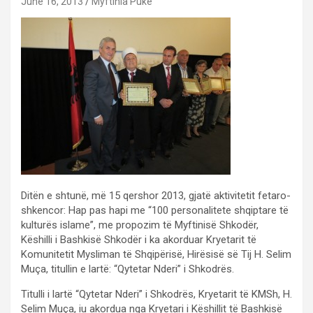
June 16, 2013
Myftinia Puke
Ditën e shtunë, më 15 qershor 2013, gjatë aktivitetit fetaro-
shkencor: Hap pas hapi me “100 personalitete shqiptare të
kulturës islame”, me propozim të Myftinisë Shkodër,
Këshilli i Bashkisë Shkodër i ka akorduar Kryetarit të
Komunitetit Mysliman të Shqipërisë, Hirësisë së Tij H. Selim
Muça, titullin e lartë: “Qytetar Nderi” i Shkodrës.
Titulli i lartë “Qytetar Nderi” i Shkodrës, Kryetarit të KMSh, H.
Selim Muça, iu akordua nga Kryetari i Këshillit të Bashkisë