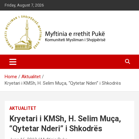
Skip
Friday, August 7, 2026
to
content
Komuniteti Mysliman i Shqipërisë
Myftinia Pukë | Faqja Zyrtare
Home
Aktualitet
Kryetari i KMSh, H. Selim Muça, “Qytetar Nderi” i Shkodrës
AKTUALITET
Kryetari i KMSh, H. Selim Muça,
“Qytetar Nderi” i Shkodrës