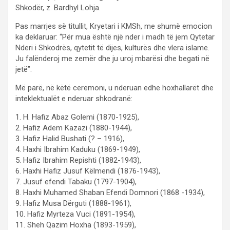
Shkodër, z. Bardhyl Lohja.
Pas marrjes së titullit, Kryetari i KMSh, me shumë emocion
ka deklaruar: “Për mua është një nder i madh të jem Qytetar
Nderi i Shkodrës, qytetit të dijes, kulturës dhe vlera islame.
Ju falënderoj me zemër dhe ju uroj mbarësi dhe begati në
jetë”.
Më parë, në këtë ceremoni, u nderuan edhe hoxhallarët dhe
inteklektualët e nderuar shkodranë:
1. H. Hafiz Abaz Golemi (1870-1925),
2. Hafiz Adem Kazazi (1880-1944),
3. Hafiz Halid Bushati (? – 1916),
4. Haxhi Ibrahim Kaduku (1869-1949),
5. Hafiz Ibrahim Repishti (1882-1943),
6. Haxhi Hafiz Jusuf Këlmendi (1876-1943),
7. Jusuf efendi Tabaku (1797-1904),
8. Haxhi Muhamed Shaban Efendi Domnori (1868 -1934),
9. Hafiz Musa Dërguti (1888-1961),
10. Hafiz Myrteza Vuci (1891-1954),
11. Sheh Qazim Hoxha (1893-1959),