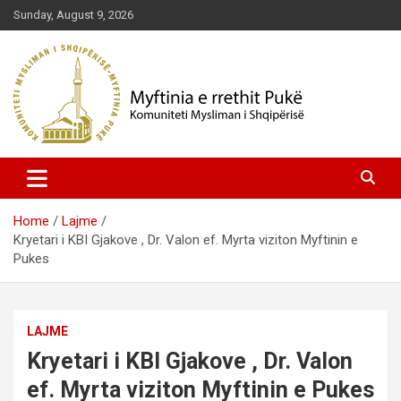
Skip
Sunday, August 9, 2026
to
content
Komuniteti Mysliman i Shqipërisë
Myftinia Pukë | Faqja Zyrtare
Home
Lajme
Kryetari i KBI Gjakove , Dr. Valon ef. Myrta viziton Myftinin e
Pukes
LAJME
Kryetari i KBI Gjakove , Dr. Valon
ef. Myrta viziton Myftinin e Pukes