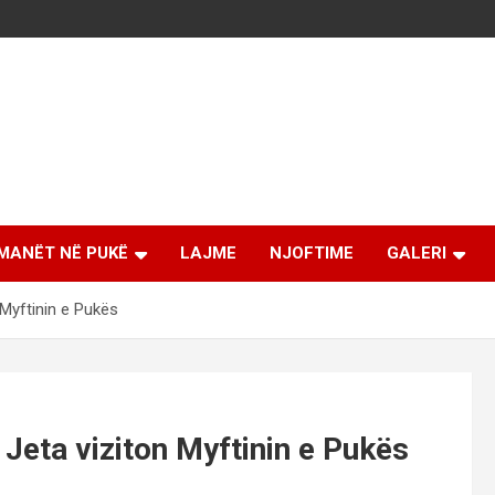
MANËT NË PUKË
LAJME
NJOFTIME
GALERI
 Myftinin e Pukës
Jeta viziton Myftinin e Pukës