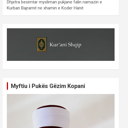
Dhjetra besimtar mysliman pukjane falin namazin e
Kurban Bajramit ne xhamin e Koder Hanit
Myftiu i Pukës Gëzim Kopani