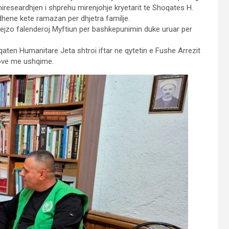
ireseardhjen i shprehu mirenjohje kryetarit te Shoqates H.
hene kete ramazan per dhjetra familje.
Fejzo falenderoj Myftiun per bashkepunimin duke uruar per
aten Humanitare Jeta shtroi iftar ne qytetin e Fushe Arrezit
kove me ushqime.