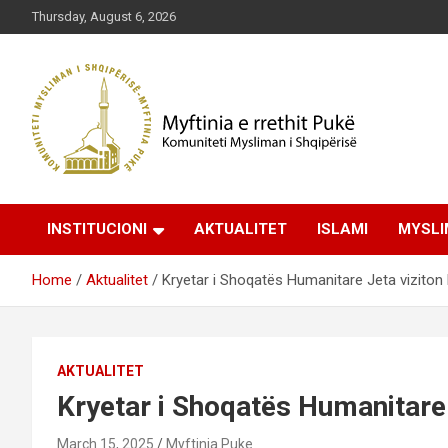
Skip
Thursday, August 6, 2026
to
content
Komuniteti Mysliman i Shqipërisë
Myftinia Pukë | Faqja
INSTITUCIONI
AKTUALITET
ISLAMI
MYSLI
Zyrtare
Home
Aktualitet
Kryetar i Shoqatës Humanitare Jeta viziton
AKTUALITET
Kryetar i Shoqatës Humanitare 
March 15, 2025
Myftinia Puke