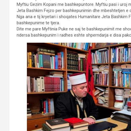
Myftiu Gezim Kopani me bashkepuntore. Myftiu pasi i uroj m
Jeta Bashkim Fejzo per bashkepunimin dhe mbeshtetjen e d
Nga ana e tij kryetari i shoqates Humanitare Jeta Bashkim 
bashkepunime te tjera.
Dite me pare Myftinia Puke ne saj te bashkepunimit me shoq
ndersa bashkepunim i radhes eshte shperndarja e disa pa