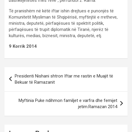
bashkëjetesës mes feve”, përfundoi z. Rama.
Të pranishëm në këtë iftar ishin drejtues e punonjës të
Komunitetit Mysliman të Shqipërisë, myftinjtë e rretheve,
ministra, deputetë, përfaqësues të spektrit politik,
përfaqësues të trupit diplomatik në Tiranë, njerëz të
kulturës, medias, biznesit, ministra, deputetë, etj.
9 Korrik 2014
Post
Presidenti Nishani shtron Iftar me rastin e Muajit të
navigation
Bekuar të Ramazanit
Myftinia Puke ndihmon familjet e varfra dhe femijet
jetim.Ramazan 2014