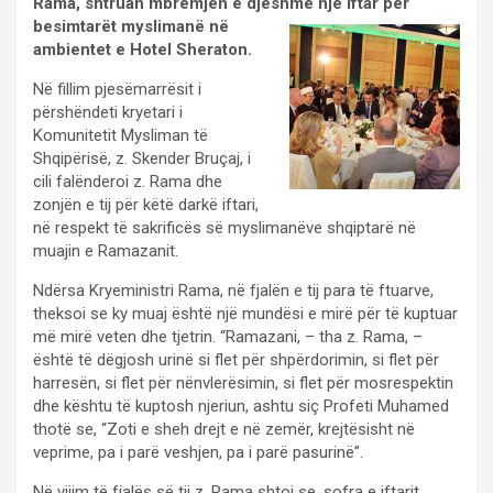
Rama, shtruan mbrëmjen e djeshme një iftar për
besimtarët myslimanë në
ambientet e Hotel Sheraton.
Në fillim pjesëmarrësit i
përshëndeti kryetari i
Komunitetit Mysliman të
Shqipërisë, z. Skender Bruçaj, i
cili falënderoi z. Rama dhe
zonjën e tij për këtë darkë iftari,
në respekt të sakrificës së myslimanëve shqiptarë në
muajin e Ramazanit.
Ndërsa Kryeministri Rama, në fjalën e tij para të ftuarve,
theksoi se ky muaj është një mundësi e mirë për të kuptuar
më mirë veten dhe tjetrin. “Ramazani, – tha z. Rama, –
është të dëgjosh urinë si flet për shpërdorimin, si flet për
harresën, si flet për nënvlerësimin, si flet për mosrespektin
dhe kështu të kuptosh njeriun, ashtu siç Profeti Muhamed
thotë se, “Zoti e sheh drejt e në zemër, krejtësisht në
veprime, pa i parë veshjen, pa i parë pasurinë”.
Në vijim të fjalës së tij z. Rama shtoi se, sofra e iftarit