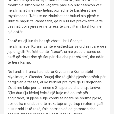
mbart një simbolikë të veçantë pasi ajo nuk bashkon veç
myslimanët me njëri-tjetrin, por edhe të krishterët me
myslimanët. “Këtu te ne zbulohet për bukuri ajo pjesë e
librit të hapur të Ramazanit, që nuk iu flet praktikantëve të
besimit, por njerëzve në tërësi, të cilët iftari i bashkon në
një sofër.
Është muaji kur thuhet që zbret Libri i Shenjtë i
myslimanëve, Kurani. Është e gjithëditur se urdhri i parë që i
jep engjëlli Profetit është: “Lexo!”, si një pjesë e sures së
parë që zbret dhe që flet për dije dhe për shkrim”, tha ndër
të tjera Rama.
Në fund, z. Rama falënderoi Kryetarin e Komunitetit
Mysliman, z. Skender Bruçaj dhe të gjithë pjesëmarrësit për
përgjigjen e ftesës, duke kërkuar prej tyre që t’i drejtohen
Zotit me lutje për të mirën e Shqipërisë dhe shqiptarëve.
“Çka dua t’ju kërkoj është një lutje më shumë për
shqiptarët, si pjesë e një kombi të ndarë në shumë pjesë,
por që ka mundësinë të rrezatojë si një trup i vetëm mjaft
bukur mbi këtë tokë, falë harmonisë që garanton dhe