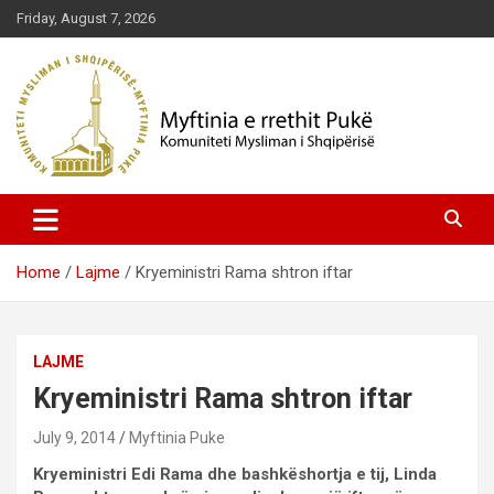
Skip
Friday, August 7, 2026
to
content
Komuniteti Mysliman i Shqipërisë
Myftinia Pukë | Faqja Zyrtare
Home
Lajme
Kryeministri Rama shtron iftar
LAJME
Kryeministri Rama shtron iftar
July 9, 2014
Myftinia Puke
Kryeministri Edi Rama dhe bashkëshortja e tij, Linda