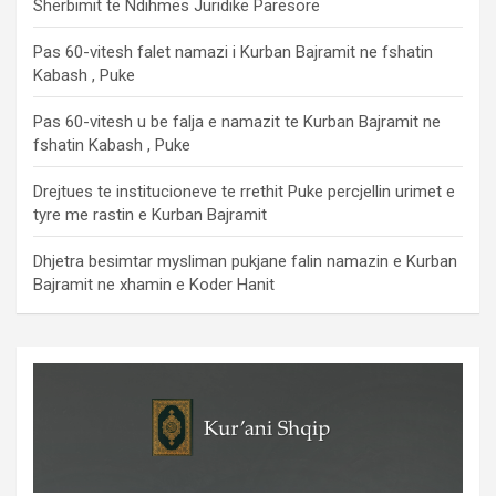
Shërbimit të Ndihmës Juridike Parësore
Pas 60-vitesh falet namazi i Kurban Bajramit ne fshatin
Kabash , Puke
Pas 60-vitesh u be falja e namazit te Kurban Bajramit ne
fshatin Kabash , Puke
Drejtues te institucioneve te rrethit Puke percjellin urimet e
tyre me rastin e Kurban Bajramit
Dhjetra besimtar mysliman pukjane falin namazin e Kurban
Bajramit ne xhamin e Koder Hanit