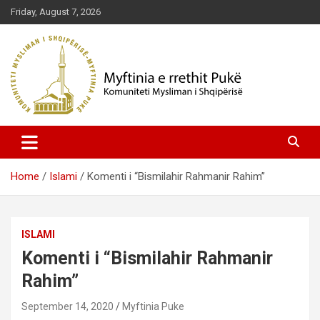
Skip
Friday, August 7, 2026
to
content
Komuniteti Mysliman i Shqipërisë
Myftinia Pukë | Faqja Zyrtare
Home
Islami
Komenti i “Bismilahir Rahmanir Rahim”
ISLAMI
Komenti i “Bismilahir Rahmanir
Rahim”
September 14, 2020
Myftinia Puke