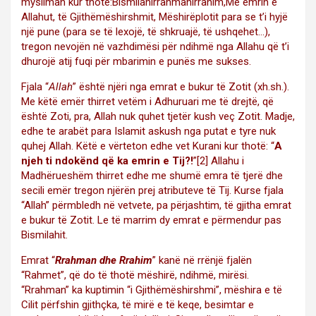
mysliman kur thotë:Bismilahirrahmanirrahim,Me emrin e
Allahut, të Gjithëmëshirshmit, Mëshirëplotit para se t’i hyjë
një pune (para se të lexojë, të shkruajë, të ushqehet…),
tregon nevojën në vazhdimësi për ndihmë nga Allahu që t’i
dhurojë atij fuqi për mbarimin e punës me sukses.
Fjala “
Allah
” është njëri nga emrat e bukur të Zotit (xh.sh.).
Me këtë emër thirret vetëm i Adhuruari me të drejtë, që
është Zoti, pra, Allah nuk quhet tjetër kush veç Zotit. Madje,
edhe te arabët para Islamit askush nga putat e tyre nuk
quhej Allah. Këtë e vërteton edhe vet Kurani kur thotë: “
A
njeh ti ndokënd që ka emrin e Tij?!
”
[2]
Allahu i
Madhërueshëm thirret edhe me shumë emra të tjerë dhe
secili emër tregon njërën prej atributeve të Tij. Kurse fjala
“Allah” përmbledh në vetvete, pa përjashtim, të gjitha emrat
e bukur të Zotit. Le të marrim dy emrat e përmendur pas
Bismilahit.
Emrat “
Rrahman dhe Rrahim
” kanë në rrënjë fjalën
“Rahmet”, që do të thotë mëshirë, ndihmë, mirësi.
“Rrahman” ka kuptimin “i Gjithëmëshirshmi”, mëshira e të
Cilit përfshin gjithçka, të mirë e të keqe, besimtar e