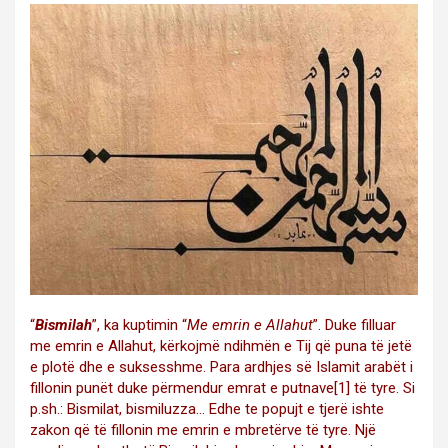
“
Bismilah
”, ka kuptimin “
Me emrin e Allahut
”. Duke filluar
me emrin e Allahut, kërkojmë ndihmën e Tij që puna të jetë
e plotë dhe e suksesshme. Para ardhjes së Islamit arabët i
fillonin punët duke përmendur emrat e putnave
[1]
të tyre. Si
p.sh.: Bismilat, bismiluzza… Edhe te popujt e tjerë ishte
zakon që të fillonin me emrin e mbretërve të tyre. Një