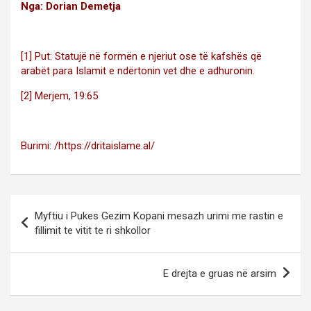
Nga: Dorian Demetja
[1]
Put: Statujë në formën e njeriut ose të kafshës që
arabët para Islamit e ndërtonin vet dhe e adhuronin.
[2]
Merjem, 19:65
Burimi: /https://dritaislame.al/
Post
Myftiu i Pukes Gezim Kopani mesazh urimi me rastin e
navigation
fillimit te vitit te ri shkollor
E drejta e gruas në arsim