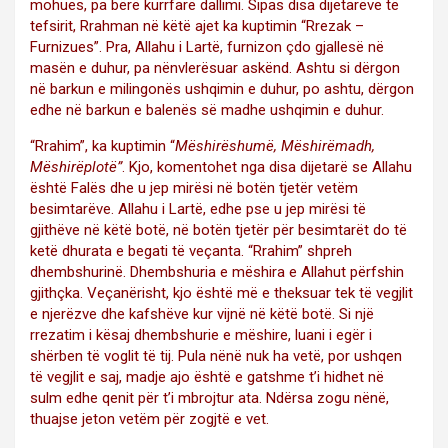
mohues, pa bërë kurrfarë dallimi. Sipas disa dijetarëve të
tefsirit, Rrahman në këtë ajet ka kuptimin “Rrezak –
Furnizues”. Pra, Allahu i Lartë, furnizon çdo gjallesë në
masën e duhur, pa nënvlerësuar askënd. Ashtu si dërgon
në barkun e milingonës ushqimin e duhur, po ashtu, dërgon
edhe në barkun e balenës së madhe ushqimin e duhur.
“Rrahim”, ka kuptimin “
Mëshirëshumë, Mëshirëmadh,
Mëshirëplotë”
. Kjo, komentohet nga disa dijetarë se Allahu
është Falës dhe u jep mirësi në botën tjetër vetëm
besimtarëve. Allahu i Lartë, edhe pse u jep mirësi të
gjithëve në këtë botë, në botën tjetër për besimtarët do të
ketë dhurata e begati të veçanta. “Rrahim”
shpreh
dhembshurinë. Dhembshuria e mëshira e Allahut përfshin
gjithçka. Veçanërisht, kjo është më e theksuar tek të vegjlit
e njerëzve dhe kafshëve kur vijnë në këtë botë. Si një
rrezatim i kësaj dhembshurie e mëshire, luani i egër i
shërben të voglit të tij. Pula nënë nuk ha vetë, por ushqen
të vegjlit e saj, madje ajo është e gatshme t’i hidhet në
sulm edhe qenit për t’i mbrojtur ata. Ndërsa zogu nënë,
thuajse jeton vetëm për zogjtë e vet.