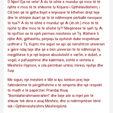
O Njeri! Eja në vete! A do të ishte e mundur që mos të të
njihte e mos të të shikonte ty Krijuesi i Gjithëlavdishëm, i
Cili bën që të gjitha llojet e krijesave të kthehen drejt teje
dhe të shtrijnë duart që të të ndihmojnë përballë nevojave
të tua?! A do të ishte e mundur që Ai (xh.sh.) mos të të
njohë ty dhe mos të të shohë ty?! Meqënëse të njeh ty, Ai
të njofton se të njeh përmes mëshirës së Tij. Atëherë ti
njihe Atë, gjithashtu, përpiqu ta njohësh duke respektuar
urdhrat e Tij. Kupto me siguri se ajo që nënshtron universin
e gjërë ndaj teje dhe që e bën universin të të ndihmojë ty,
megjithëse ti je një krijesë absolutisht e varfër, e dobët, e
vogël, e pafuiqshme dhe kalimtare, është e vërteta e
Mëshirës Hyjnore, e cila përmban urtësi, mirësi, njohje dhe
fuqi.
Me siguri, një mëshirë e tillë si kjo, kërkon prej teje
falënderime të përgjithshme e të sinqerta dhe një respekt
të madh e të papërzier. Prandaj thuaj
“Bismilahirrahmanirrahim” dhe bëje atë si mjet për të
shkuar tek dera e asaj Mëshire, dhe si ndërmjetësin tënd
tek i Gjithëmëshirshmi Mëshirëplotë.