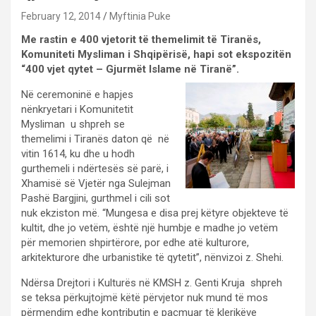
February 12, 2014
Myftinia Puke
Me rastin e 400 vjetorit të themelimit të Tiranës,
Komuniteti Mysliman i Shqipërisë, hapi sot ekspozitën
“400 vjet qytet – Gjurmët Islame në Tiranë”.
Në ceremoninë e hapjes
nënkryetari i Komunitetit
Mysliman u shpreh se
themelimi i Tiranës daton që në
vitin 1614, ku dhe u hodh
gurthemeli i ndërtesës së parë, i
Xhamisë së Vjetër nga Sulejman
Pashë Bargjini, gurthmel i cili sot
nuk ekziston më. “Mungesa e disa prej këtyre objekteve të
kultit, dhe jo vetëm, është një humbje e madhe jo vetëm
për memorien shpirtërore, por edhe atë kulturore,
arkitekturore dhe urbanistike të qytetit”, nënvizoi z. Shehi.
Ndërsa Drejtori i Kulturës në KMSH z. Genti Kruja shpreh
se teksa përkujtojmë këtë përvjetor nuk mund të mos
përmendim edhe kontributin e paçmuar të klerikëve