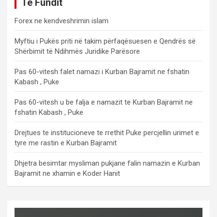
Të Fundit
Forex ne kendveshrimin islam
Myftiu i Pukës priti në takim përfaqësuesen e Qendrës së
Shërbimit të Ndihmës Juridike Parësore
Pas 60-vitesh falet namazi i Kurban Bajramit ne fshatin
Kabash , Puke
Pas 60-vitesh u be falja e namazit te Kurban Bajramit ne
fshatin Kabash , Puke
Drejtues te institucioneve te rrethit Puke percjellin urimet e
tyre me rastin e Kurban Bajramit
Dhjetra besimtar mysliman pukjane falin namazin e Kurban
Bajramit ne xhamin e Koder Hanit