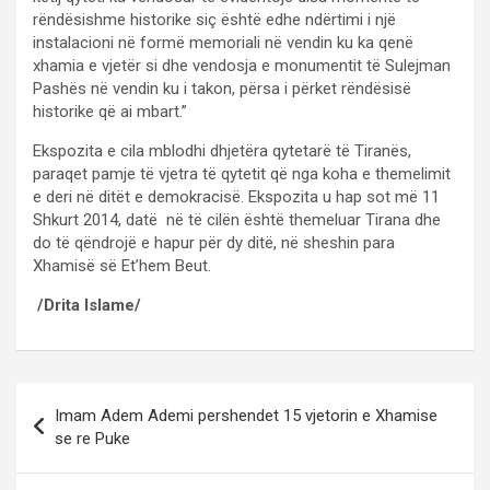
rëndësishme historike siç është edhe ndërtimi i një
instalacioni në formë memoriali në vendin ku ka qenë
xhamia e vjetër si dhe vendosja e monumentit të Sulejman
Pashës në vendin ku i takon, përsa i përket rëndësisë
historike që ai mbart.”
Ekspozita e cila mblodhi dhjetëra qytetarë të Tiranës,
paraqet pamje të vjetra të qytetit që nga koha e themelimit
e deri në ditët e demokracisë. Ekspozita u hap sot më 11
Shkurt 2014, datë në të cilën është themeluar Tirana dhe
do të qëndrojë e hapur për dy ditë, në sheshin para
Xhamisë së Et’hem Beut.
/Drita Islame/
Post
Imam Adem Ademi pershendet 15 vjetorin e Xhamise
navigation
se re Puke