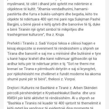
myslimanë, të cilët i dhanë jetë qytetit me ndërtimin e
objekteve të kultit. “Xhamia-vendadhurimi, hamami-
pastërtia dhe furra e bukës-ushqimi dhe begatia, këto tre
objekte të ndërtuara 400 vjet më parë nga Sulejman Pashë
Bargjini, u bënë pjesë e këtij qyteti dhe banorëve të tij, duke
e bërë Tiranën një qytet simbol të mikpritjes dhe
trashëgimisë kulturore”, tha z. Kruja.
Prefekti i Tiranës z. Sadi Vorpsi teksa e cilësoi hapjen e
kësaj ekspozite si eveniment të rëndësishëm u shpreh se
Tirana dhe banorët e saj me u mirësinë dhe butësinë e tyre
u kanë hapur krahët dhe kanë ndihmuar gjithsecilin që ka
ardhur këtu për të ndërtuar jetën e tij. “Sot ne themi me
krenari se Tirana e përmbushi detyrën e saj si kryeqytet,
por njëkohësisht me zhvillimet e fundit moderne ka akoma
shumë punë për të bërë”, theksoi z. Vorpsi.
Drejtori i Kulturës në Bashkinë e Tiranë z. Arben Skënderi
përcolli përshëndetjet e Kryebashkiakut Basha dhe uroi
KMSH për këtë aktivitet të rëndësishëm. Ai u shpreh se
“Bashkia e Tiranës në kuadër të 400 vjetorit të themelimit ë
këtij qyteti ka vendosur të evidentojë disa momente të