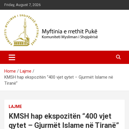
Skip
Friday, August 7, 2026
to
content
Komuniteti Mysliman i Shqipërisë
Myftinia Pukë | Faqja Zyrtare
Home
Lajme
KMSH hap ekspozitën “400 vjet qytet – Gjurmët Islame në
Tiranë”
LAJME
KMSH hap ekspozitën “400 vjet
qytet – Gjurmët Islame në Tiranë”