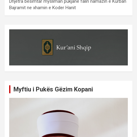
Dhjetra besimtar mysliman pukjane falin namazin e Kurban
Bajramit ne xhamin e Koder Hanit
Myftiu i Pukës Gëzim Kopani