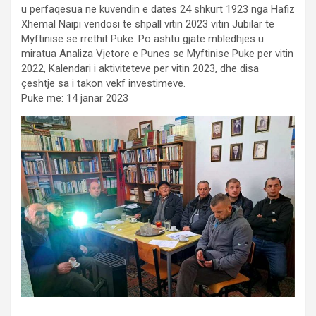
u perfaqesua ne kuvendin e dates 24 shkurt 1923 nga Hafiz
Xhemal Naipi vendosi te shpall vitin 2023 vitin Jubilar te
Myftinise se rrethit Puke. Po ashtu gjate mbledhjes u
miratua Analiza Vjetore e Punes se Myftinise Puke per vitin
2022, Kalendari i aktiviteteve per vitin 2023, dhe disa
çeshtje sa i takon vekf investimeve.
Puke me: 14 janar 2023