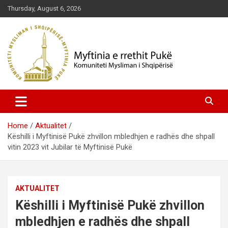
Skip
Thursday, August 6, 2026
to
content
Komuniteti Mysliman i Shqipërisë
Myftinia Pukë | Faqja Zyrtare
Home
Aktualitet
Këshilli i Myftinisë Pukë zhvillon mbledhjen e radhës dhe shpall
vitin 2023 vit Jubilar të Myftinisë Pukë
AKTUALITET
Këshilli i Myftinisë Pukë zhvillon
mbledhjen e radhës dhe shpall