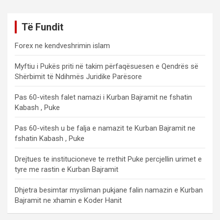
Të Fundit
Forex ne kendveshrimin islam
Myftiu i Pukës priti në takim përfaqësuesen e Qendrës së
Shërbimit të Ndihmës Juridike Parësore
Pas 60-vitesh falet namazi i Kurban Bajramit ne fshatin
Kabash , Puke
Pas 60-vitesh u be falja e namazit te Kurban Bajramit ne
fshatin Kabash , Puke
Drejtues te institucioneve te rrethit Puke percjellin urimet e
tyre me rastin e Kurban Bajramit
Dhjetra besimtar mysliman pukjane falin namazin e Kurban
Bajramit ne xhamin e Koder Hanit