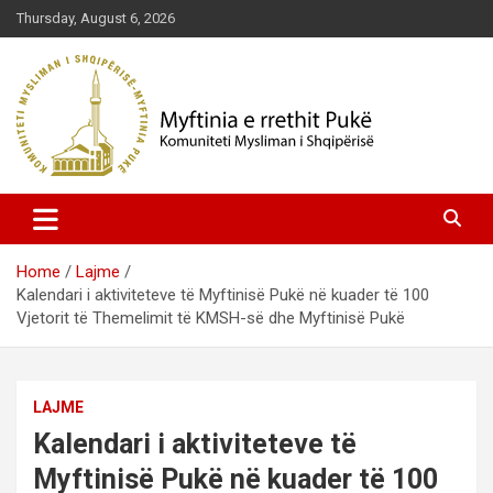
Skip
Thursday, August 6, 2026
to
content
Komuniteti Mysliman i Shqipërisë
Myftinia Pukë | Faqja Zyrtare
Home
Lajme
Kalendari i aktiviteteve të Myftinisë Pukë në kuader të 100
Vjetorit të Themelimit të KMSH-së dhe Myftinisë Pukë
LAJME
Kalendari i aktiviteteve të
Myftinisë Pukë në kuader të 100