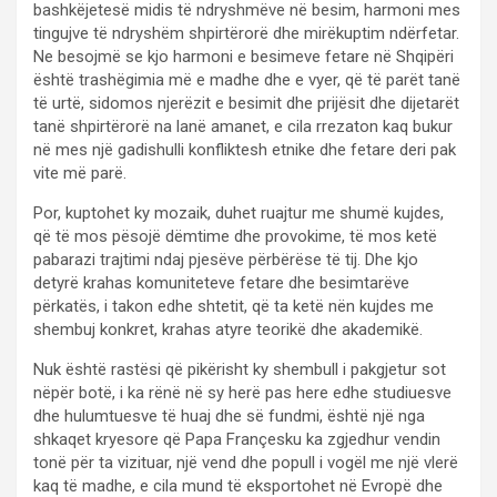
bashkëjetesë midis të ndryshmëve në besim, harmoni mes
tingujve të ndryshëm shpirtërorë dhe mirëkuptim ndërfetar.
Ne besojmë se kjo harmoni e besimeve fetare në Shqipëri
është trashëgimia më e madhe dhe e vyer, që të parët tanë
të urtë, sidomos njerëzit e besimit dhe prijësit dhe dijetarët
tanë shpirtërorë na lanë amanet, e cila rrezaton kaq bukur
në mes një gadishulli konfliktesh etnike dhe fetare deri pak
vite më parë.
Por, kuptohet ky mozaik, duhet ruajtur me shumë kujdes,
që të mos pësojë dëmtime dhe provokime, të mos ketë
pabarazi trajtimi ndaj pjesëve përbërëse të tij. Dhe kjo
detyrë krahas komuniteteve fetare dhe besimtarëve
përkatës, i takon edhe shtetit, që ta ketë nën kujdes me
shembuj konkret, krahas atyre teorikë dhe akademikë.
Nuk është rastësi që pikërisht ky shembull i pakgjetur sot
nëpër botë, i ka rënë në sy herë pas here edhe studiuesve
dhe hulumtuesve të huaj dhe së fundmi, është një nga
shkaqet kryesore që Papa Françesku ka zgjedhur vendin
tonë për ta vizituar, një vend dhe popull i vogël me një vlerë
kaq të madhe, e cila mund të eksportohet në Evropë dhe