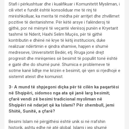
Stafi i përkushtuar dhe i kualifikuar i Komunitetit Mysliman, i
cili vitet e fundit është konsoliduar me të rinj të
mirëshkolluar, ka merita të mëdha për arritjet dhe zhvillimet
pozitive të deritanishme. Për këtë arsye i falënderoj të
gjithë, por në mënyrë të veçantë vlerësoj punën e Kryetarit
tashmë të Nderit, Haxhi Selim Muçës, për të gjithë
kontributin e dhënë në krye të këtij institucioni, duke
realizuar ndërtimin e qindra xhamive, hapjen e shumë
medreseve, Universitetit Bedër, etj. Rruga jonë drejt
progresit dhe mirëqenies së besimit të popullit tonë është
e gjatë dhe do shumë punë. Shumica e problemeve të
sotme kanë lidhje me krizën e besimit, që vjen si rrjedhojë e
sistemit ateist dhe komunist.
3- A mund të shpjegoni diçka për të cilën ka paqartësi
në Shqipëri, sidomos nga ata që janë larg besimit;
çfarë vendi zë besimi tradicional mysliman në
Shqipëri në ndarjet që ka Islami? Për shembull, jemi
Shiitë, Sunitë, a çfarë?
Besimi Islam në përgjithësi është unik si në rrafshin
historik, ashtu edhe në atë global. Islami i jep shumë