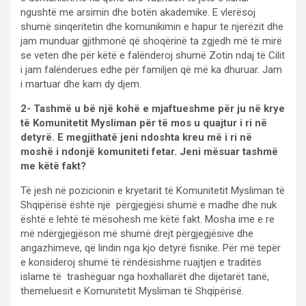
ngushtë me arsimin dhe botën akademike. E vlerësoj
shumë sinqeritetin dhe komunikimin e hapur te njerëzit dhe
jam munduar gjithmonë që shoqërinë ta zgjedh më të mirë
se veten dhe për këtë e falënderoj shumë Zotin ndaj të Cilit
i jam falënderues edhe për familjen që më ka dhuruar. Jam
i martuar dhe kam dy djem.
2- Tashmë u bë një kohë e mjaftueshme për ju në krye
të Komunitetit Mysliman për të mos u quajtur i ri në
detyrë. E megjithatë jeni ndoshta kreu më i ri në
moshë i ndonjë komuniteti fetar. Jeni mësuar tashmë
me këtë fakt?
Të jesh në pozicionin e kryetarit të Komunitetit Mysliman të
Shqipërisë është një përgjegjësi shumë e madhe dhe nuk
është e lehtë të mësohesh me këtë fakt. Mosha ime e re
më ndërgjegjëson më shumë drejt përgjegjësive dhe
angazhimeve, që lindin nga kjo detyrë fisnike. Për më tepër
e konsideroj shumë të rëndësishme ruajtjen e traditës
islame të trashëguar nga hoxhallarët dhe dijetarët tanë,
themeluesit e Komunitetit Mysliman të Shqipërisë.