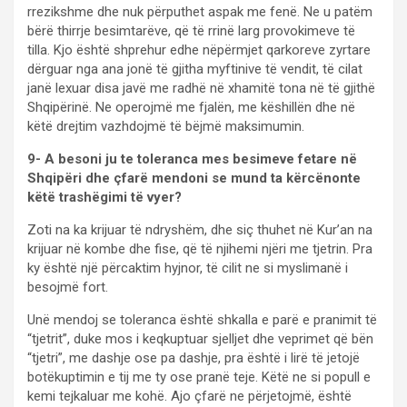
rrezikshme dhe nuk përputhet aspak me fenë. Ne u patëm
bërë thirrje besimtarëve, që të rrinë larg provokimeve të
tilla. Kjo është shprehur edhe nëpërmjet qarkoreve zyrtare
dërguar nga ana jonë të gjitha myftinive të vendit, të cilat
janë lexuar disa javë me radhë në xhamitë tona në të gjithë
Shqipërinë. Ne operojmë me fjalën, me këshillën dhe në
këtë drejtim vazhdojmë të bëjmë maksimumin.
9- A besoni ju te toleranca mes besimeve fetare në
Shqipëri dhe çfarë mendoni se mund ta kërcënonte
këtë trashëgimi të vyer?
Zoti na ka krijuar të ndryshëm, dhe siç thuhet në Kur’an na
krijuar në kombe dhe fise, që të njihemi njëri me tjetrin. Pra
ky është një përcaktim hyjnor, të cilit ne si myslimanë i
besojmë fort.
Unë mendoj se toleranca është shkalla e parë e pranimit të
“tjetrit”, duke mos i keqkuptuar sjelljet dhe veprimet që bën
“tjetri”, me dashje ose pa dashje, pra është i lirë të jetojë
botëkuptimin e tij me ty ose pranë teje. Këtë ne si popull e
kemi tejkaluar me kohë. Ajo çfarë ne përjetojmë, është