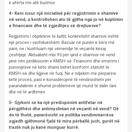
e afërta me atë burimor.
4- Keni nisur një iniciativë për regjistrimin e xhamive
në vend, a kontrollohen ato të gjitha nga ju në kuptimin
e financave dhe të zgjedhjes së drejtuesve?
Regjistrimi i objekteve të kultit, konkretisht xhamive është
një proces i vazhdueshëm. Bazuar në punën e bërë më
parë, ne i kushtuam një vëmendje të veçantë kësaj
çështjeje. Aktualisht mbi 95 për qind e xhamive në vend
janë nën juridiksionin e KMSH-së. Financimi dhe emërimi i
punonjësve në këto xhami bëhet konform statutit të
KMSH-së dhe ligjeve në fuqi. Ne e ndjekim me përparësi
këtë proces, pasi e konsiderojmë të rëndësishëm për
parandalimin e shumë problemeve që mund të dalin tani
dhe në të ardhmen.
5- Gjykoni se ka një predisponim antifetar në
përgjithësi dhe antimysliman në veçanti në vend? Që
do të thotë, pavarësisht se politika vendimmarrëse
zgjedh gjithmonë fjalë të mira përballë jush, gurët në
trastë nuk ju kanë munguar kurrë.