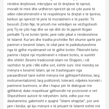
rëndësi drejtësisë, mbrojtjes së të drejtave të njeriut,
moralit të mirë dhe urdhëron njerëzit që në çdo punë të
sillen ndershmërisht e të respektojnë të drejtat e të tjerëve,
kërkon që njerëzit të jenë të moralshëm e të pastër. Të
besosh Zotin Një, të jetosh me vetëdijen se vëzhgohesh
prej Tij në çdo hap dhe se një ditë do të japësh llogari
përballë Tij në botën tjetër, janë ndër pikat e rëndësishme
të Islamit. Kur’ani dhe tradita profetike flet shumë qartë për
parimet e besimit Islam, të cilat janë të padiskutueshme
nga të gjithë myslimanët në të gjithë botën. Pikërisht këto
parime i bëjnë një myslimanët e mbarë botës, si sunitët
dhe shiitët. Besimi tradicional islam në Shqipëri, i cili
vazhdon të jetë i tillë edhe sot, është suni. Unë mendoj se
mënyra e besimit Islam, që ne trashëguam nga
paraardhësit tanë është mënyra më gjithëpërfshirëse, larg
instrumentalizimit, larg politizimit, tolerant, ndjekës korrekt i
parimeve burimore, si dhe i hapur për të dialoguar me
gjithkënd, duke respektuar gjithsecilin në pozicionin e vet.
Shpeshherë autorë të ndryshëm këtë, edhe pse me
dashamirësi, gabimisht e quajnë “Islami shqiptar”, por unë
jam i bindur, që kjo mënyrë e të jetuarit të Islamit është më