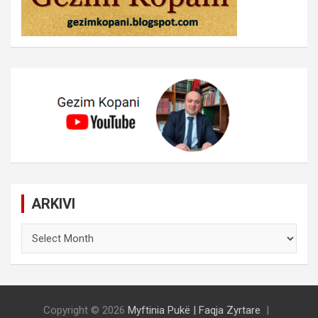
ARKIVI
ARKIVI
Copyright © 2026
Myftinia Pukë | Faqja Zyrtare