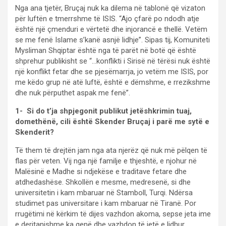
Nga ana tjetër, Bruçaj nuk ka dilema në tablonë që vizaton
për luftën e tmerrshme të ISIS. “Ajo çfarë po ndodh atje
është një çmenduri e vërtetë dhe injorancë e thellë. Vetëm
se me fenë Islame s’kanë asnjë lidhje”. Sipas tij, Komuniteti
Mysliman Shqiptar është nga të parët në botë që është
shprehur publikisht se “…konflikti i Sirisë në tërësi nuk është
një konflikt fetar dhe se pjesëmarrja, jo vetëm me ISIS, por
me këdo grup në atë luftë, është e dëmshme, e rrezikshme
dhe nuk përputhet aspak me fenë”.
1- Si do t’ja shpjegonit publikut jetëshkrimin tuaj,
domethënë, cili është Skender Bruçaj i parë me sytë e
Skenderit?
Të them të drejtën jam nga ata njerëz që nuk më pëlqen të
flas për veten. Vij nga një familje e thjeshtë, e njohur në
Malësinë e Madhe si ndjekëse e traditave fetare dhe
atdhedashëse. Shkollën e mesme, medresenë, si dhe
universitetin i kam mbaruar në Stamboll, Turqi. Ndërsa
studimet pas universitare i kam mbaruar në Tiranë. Por
rrugëtimi në kërkim të dijes vazhdon akoma, sepse jeta ime
e deritanishme ka qenë dhe vazhdon të jetë e lidhur