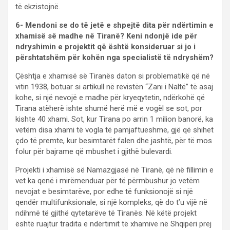
të ekzistojnë.
6- Mendoni se do të jetë e shpejtë dita për ndërtimin e
xhamisë së madhe në Tiranë? Keni ndonjë ide për
ndryshimin e projektit që është konsideruar si jo i
përshtatshëm për kohën nga specialistë të ndryshëm?
Çështja e xhamisë së Tiranës daton si problematikë që në
vitin 1938, botuar si artikull në revistën “Zani i Naltë” të asaj
kohe, si një nevojë e madhe për kryeqytetin, ndërkohë që
Tirana atëherë ishte shumë herë më e vogël se sot, por
kishte 40 xhami. Sot, kur Tirana po arrin 1 milion banorë, ka
vetëm disa xhami të vogla të pamjaftueshme, gjë që shihet
çdo të premte, kur besimtarët falen dhe jashtë, për të mos
folur për bajrame që mbushet i gjithë bulevardi.
Projekti i xhamisë së Namazgjasë në Tiranë, që në fillimin e
vet ka qenë i mirëmenduar për të përmbushur jo vetëm
nevojat e besimtarëve, por edhe të funksionojë si një
qendër multifunksionale, si një kompleks, që do t’u vijë në
ndihmë të gjithë qytetarëve të Tiranës. Në këtë projekt
është ruajtur tradita e ndërtimit të xhamive në Shqipëri prej