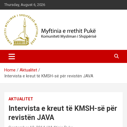
Skip
Thursday, August 6, 2026
to
content
Komuniteti Mysliman i Shqipërisë
Myftinia Pukë | Faqja Zyrtare
Home
Aktualitet
Intervista e kreut të KMSH-së për revistën JAVA
AKTUALITET
Intervista e kreut të KMSH-së për
revistën JAVA