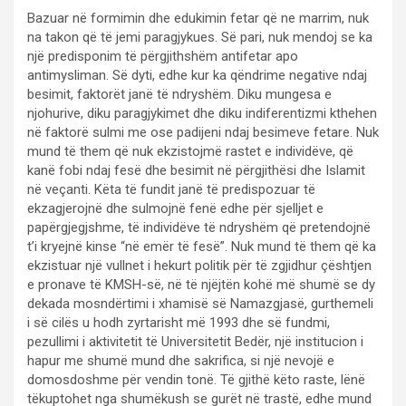
Bazuar në formimin dhe edukimin fetar që ne marrim, nuk
na takon që të jemi paragjykues. Së pari, nuk mendoj se ka
një predisponim të përgjithshëm antifetar apo
antimysliman. Së dyti, edhe kur ka qëndrime negative ndaj
besimit, faktorët janë të ndryshëm. Diku mungesa e
njohurive, diku paragjykimet dhe diku indiferentizmi kthehen
në faktorë sulmi me ose padijeni ndaj besimeve fetare. Nuk
mund të them që nuk ekzistojmë rastet e individëve, që
kanë fobi ndaj fesë dhe besimit në përgjithësi dhe Islamit
në veçanti. Këta të fundit janë të predispozuar të
ekzagjerojnë dhe sulmojnë fenë edhe për sjelljet e
papërgjegjshme, të individëve të ndryshëm që pretendojnë
t’i kryejnë kinse “në emër të fesë”. Nuk mund të them që ka
ekzistuar një vullnet i hekurt politik për të zgjidhur çështjen
e pronave të KMSH-së, në të njëjtën kohë më shumë se dy
dekada mosndërtimi i xhamisë së Namazgjasë, gurthemeli
i së cilës u hodh zyrtarisht më 1993 dhe së fundmi,
pezullimi i aktivitetit të Universitetit Bedër, një institucion i
hapur me shumë mund dhe sakrifica, si një nevojë e
domosdoshme për vendin tonë. Të gjithë këto raste, lënë
tëkuptohet nga shumëkush se gurët në trastë, edhe mund