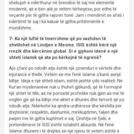
shekujsh e ndërthurur në brendësi të saj me elementë
modernë, që e bën atë jo vetëm tërheqëse, por edhe të
veçantë për të gjithë rajonin tonë. Jam i mendimit se afati i
ndërtimit të saj i ka kaluar të gjitha pritshmëritë e
mundshme.
7- Ka një luftë të tmerrshme që po vazhdon të
zhvillohet në Lindjen e Mesme. ISIS është bërë një
rrezik dhe kërcënim global. Si e gjykoni idenë e një
shteti islamik që ata po kërkojnë të ngrenë?
Ajo çfarë po ndodh atje është një çmenduri e vërtetë dhe
injorancë e thellë. Vetëm se me fenë Islame s’kanë asnjë
lidhje. Ideja e një shteti islam, është jashtë çdo realiteti. Në
Kur’an myslimanëve nuk u thuhet gjëkundi, që të formojnë
një shtet të tillë, as në porositë profetike nuk gjen as më të
voglën gjë që ka lidhje me aktet e dhunës dhe terrorit që po
ndodh atje. Ndërkohë ka qindra urdhëresa dhe këshilla për
drejtësinë, respektin, dashurinë, mirëkuptimin, faljen dhe
paqen me të gjitha kuptimet e saj. Çështja në fjalë, e
pretendimeve të ISIS është totalisht absurde. Në fenë
Islame dhunimi i të drejtës së një njeriu të vetëm është e