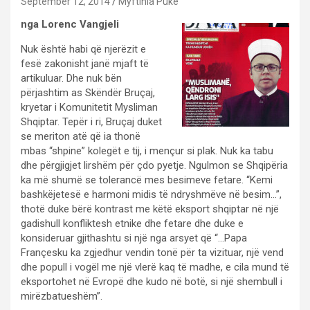
September 12, 2014
Myftinia Puke
nga Lorenc Vangjeli
Nuk është habi që njerëzit e
fesë zakonisht janë mjaft të
artikuluar. Dhe nuk bën
përjashtim as Skëndër Bruçaj,
kryetar i Komunitetit Mysliman
Shqiptar. Tepër i ri, Bruçaj duket
se meriton atë që ia thonë
mbas “shpine” kolegët e tij, i mençur si plak. Nuk ka tabu
dhe përgjigjet lirshëm për çdo pyetje. Ngulmon se Shqipëria
ka më shumë se tolerancë mes besimeve fetare. “Kemi
bashkëjetesë e harmoni midis të ndryshmëve në besim…”,
thotë duke bërë kontrast me këtë eksport shqiptar në një
gadishull konfliktesh etnike dhe fetare dhe duke e
konsideruar gjithashtu si një nga arsyet që “…Papa
Françesku ka zgjedhur vendin tonë për ta vizituar, një vend
dhe popull i vogël me një vlerë kaq të madhe, e cila mund të
eksportohet në Evropë dhe kudo në botë, si një shembull i
mirëzbatueshëm”.