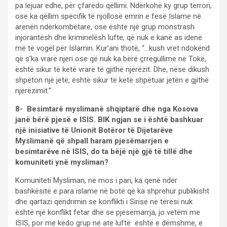
pa lejuar edhe, për çfarëdo qëllimi. Ndërkohë ky grup terrori,
ose ka qëllim specifik të njollosë emrin e fesë Islame në
arenën ndërkombëtare, ose është një grup monstrash
injorantësh dhe kriminelësh lufte, që nuk e kanë as idenë
më të vogël për Islamin. Kur’ani thotë, “…kush vret ndokënd
që s’ka vrarë njeri ose që nuk ka bërë çrregullime në Tokë,
është sikur të ketë vrarë të gjithë njerëzit. Dhe, nëse dikush
shpëton një jetë, është sikur të ketë shpëtuar jetën e gjithë
njerëzimit.”
8- Besimtarë myslimanë shqiptarë dhe nga Kosova
janë bërë pjesë e ISIS. BIK ngjan se i është bashkuar
një inisiative të Unionit Botëror të Dijetarëve
Myslimanë që shpall haram pjesëmarrjen e
besimtarëve në ISIS, do ta bëjë një gjë të tillë dhe
komuniteti ynë mysliman?
Komuniteti Mysliman, në mos i pari, ka qenë ndër
bashkësitë e para islame në botë që ka shprehur publikisht
dhe qartazi qëndrimin se konflikti i Sirisë në tërësi nuk
është një konflikt fetar dhe se pjesëmarrja, jo vetëm me
ISIS, por me këdo grup në atë luftë është e dëmshme, e