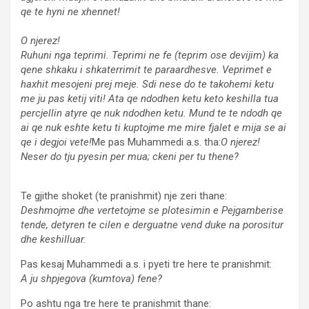
qe te hyni ne xhennet!
O njerez!
Ruhuni nga teprimi. Teprimi ne fe (teprim ose devijim) ka
qene shkaku i shkaterrimit te paraardhesve. Veprimet e
haxhit mesojeni prej meje. Sdi nese do te takohemi ketu
me ju pas ketij viti! Ata qe ndodhen ketu keto keshilla tua
percjellin atyre qe nuk ndodhen ketu. Mund te te ndodh qe
ai qe nuk eshte ketu ti kuptojme me mire fjalet e mija se ai
qe i degjoi vete!
Me pas Muhammedi a.s. tha:
O njerez!
Neser do tju pyesin per mua; ckeni per tu thene?
Te gjithe shoket (te pranishmit) nje zeri thane:
Deshmojme dhe vertetojme se plotesimin e Pejgamberise
tende, detyren te cilen e derguatne vend duke na porositur
dhe keshilluar.
Pas kesaj Muhammedi a.s. i pyeti tre here te pranishmit:
A ju shpjegova (kumtova) fene?
Po ashtu nga tre here te pranishmit thane: