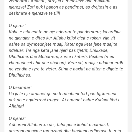
zemerimi i Allahut , urrejtja e melekeve dhe mallkimi
njerezve! Zoti nuk i panon as pendimet, as drejtesin e as
deshmite e njerezve te till!
O njerez!
Koha e cila eshte ne nje nderrim te panderprere, ka ardhur
ne gjendjen e dites kur Allahu krijoi qiejt e token. Nje vit
eshte sa dymbedhjete muaj. Kater nga keta jane muaj te
ndaluar. Tre nga keta jane njeri pas tjetrit, Dhulkade,
Dhulhixhe, dhe Muharrem, kurse i katerti, Rexhep (mes
xhemadhijel ahir dhe shaban). Kete vit, muaji i ndaluar erdh
ne vendin e tyre te vjeter. Stina e haxhit ne diten e dhjete te
Dhulhixhes.
O besimtar!
Po ju le nje amanet qe po ti mbaheni fort pas tij, kursesi
nuk do e ngaterroni rrugen. Ai amanet eshte Kur’ani libri i
Allahut!
O njerez!
Adhuroni Allahun xh.sh , falni pese kohet e namazit,
agjeroni muajin e ramazanit dhe bindiuni urdherave te mia