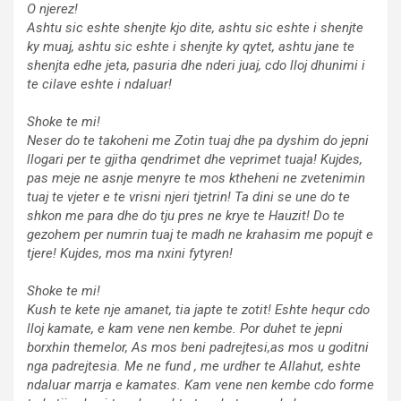
O njerez!
Ashtu sic eshte shenjte kjo dite, ashtu sic eshte i shenjte
ky muaj, ashtu sic eshte i shenjte ky qytet, ashtu jane te
shenjta edhe jeta, pasuria dhe nderi juaj, cdo lloj dhunimi i
te cilave eshte i ndaluar!
Shoke te mi!
Neser do te takoheni me Zotin tuaj dhe pa dyshim do jepni
llogari per te gjitha qendrimet dhe veprimet tuaja! Kujdes,
pas meje ne asnje menyre te mos ktheheni ne zvetenimin
tuaj te vjeter e te vrisni njeri tjetrin! Ta dini se une do te
shkon me para dhe do tju pres ne krye te Hauzit! Do te
gezohem per numrin tuaj te madh ne krahasim me popujt e
tjere! Kujdes, mos ma nxini fytyren!
Shoke te mi!
Kush te kete nje amanet, tia japte te zotit! Eshte hequr cdo
lloj kamate, e kam vene nen kembe. Por duhet te jepni
borxhin themelor, As mos beni padrejtesi,as mos u goditni
nga padrejtesia. Me ne fund , me urdher te Allahut, eshte
ndaluar marrja e kamates. Kam vene nen kembe cdo forme