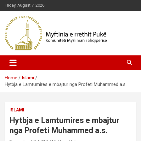
Skip
Friday, August 7, 2026
to
content
Komuniteti Mysliman i Shqipërisë
Myftinia Pukë | Faqja Zyrtare
Home
Islami
Hytbja e Lamtumires e mbajtur nga Profeti Muhammed a.s.
ISLAMI
Hytbja e Lamtumires e mbajtur
nga Profeti Muhammed a.s.