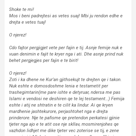
Shoke te mi!
Mos i beni padrejtesi as vetes suaj! Mbi ju rendon edhe e
drejta e vetes tuaj!
O njerez!
Cdo fajtor pergjigjet vete per fajin e tij. Asnje femije nuk e
vuan denimin e fajit te kryer nga i ati. Dhe asnje prind nuk
behet pergjegjes per fajin e te birit!
O njerez!
Zoti i ka dhene ne Kur’an gjithsekujt te drejten qe i takon.
Nuk eshte e domosdoshme lenia e testametit per
trashegimtarin(me pare ishte e detyruar, ndersa me pas
Islami e vendosi ne deshiren qe te lej testament…) Femija
eshte i atij ne shtratin e te cilit ka lindur. Ai qe kryen
mardhenie jashtekurore, perjashtohet nga e drejta
prinderore. Nje te pafisme qe pretendon perkatesi gjinie
tjeter nga ajo e te atit ose nje skllav, mosmirenjohes qe
vazhdon lidhjet me dike tjeter vec zoterise se tij, e zene