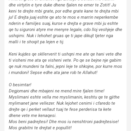
dhe virtytin e tyre duke dhene fjalen ne emer te Zotit! Ju
keni te drejte mbi grate, por edhe grate kane te drejta mbi
ju! E drejta juaj eshte qe ato te mos e marrin neperkembe
nderin e familjes suaj, kurse e drejta e grave mbi ju eshte
qe tu siguroni atyre me menyre legale, cdo lloj veshjeje dhe
ushqimi. Nuk i lehohet gruas qe ti jape dikujt tjeter nga
malli i te shoqit pa lejen e tij.
Keni kujdes qe skllerverit ti ushqni me ate qe hani vete dhe
ti visheni me ata qe visheni vete. Po qe se bejne nje gabim
qe nuk mundeni ta falni, jepni leje te shkojne, por kurre mos
i mundoni! Sepse edhe ata jane rob te Allahut!
O besimtar!
Degjomani dhe mbajeni ne mend mire fjalen time!
Myslimani eshte vella me myslimanin, keshtu qe te gjithe
mylimanet jane vellezer. Nuk lejohet cenimi i cfaredo te
drejte qe i perket vellaut tuaj te fese perderisa ta kete
dhene vete me kenaqesi.
Mos beni padrejtesi! Dhe mos iu nenshtroni padrejtesise!
Mos grabitni te drejtat e popullit!