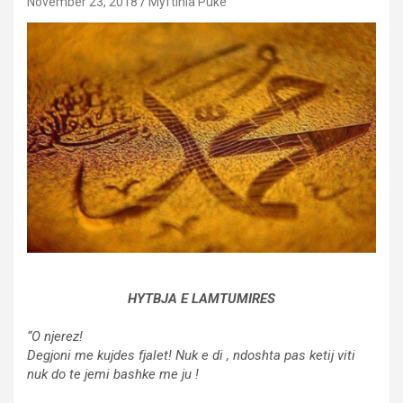
November 23, 2018
Myftinia Puke
HYTBJA E LAMTUMIRES
“O njerez!
Degjoni me kujdes fjalet! Nuk e di , ndoshta pas ketij viti
nuk do te jemi bashke me ju !