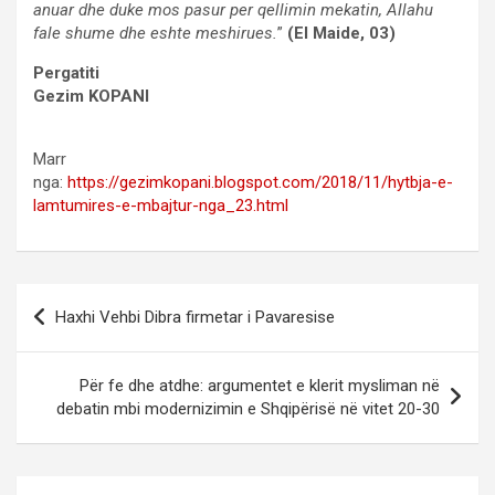
anuar dhe duke mos pasur per qellimin mekatin, Allahu
fale shume dhe eshte meshirues.
”
(El Maide, 03)
Pergatiti
Gezim KOPANI
Marr
nga:
https://gezimkopani.blogspot.com/2018/11/hytbja-e-
lamtumires-e-mbajtur-nga_23.html
Post
Haxhi Vehbi Dibra firmetar i Pavaresise
navigation
Për fe dhe atdhe: argumentet e klerit mysliman në
debatin mbi modernizimin e Shqipërisë në vitet 20-30