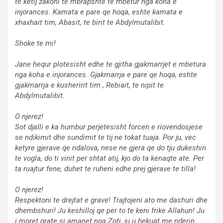
te ketij zakoni te mbrapshte te mbetur nga koha e
injorances. Kamata e pare qe hoqa, eshte kamata e
xhaxhait tim, Abasit, te birit te Abdylmutalibit.
Shoke te mi!
Jane hequr plotesisht edhe te gjitha gjakmarrjet e mbetura
nga koha e injorances. Gjakmarrja e pare qe hoqa, eshte
gjakmarrja e kusheririt tim , Rebiait, te nipit te
Abdylmutalibit.
O njerez!
Sot djalli e ka humbur perjetesisht forcen e riovendosjese
se ndikimit dhe sundimit te tij ne tokat tuaja. Por ju, vec
ketyre gjerave qe ndalova, nese ne gjera qe do tju dukeshin
te vogla, do ti vinit per shtat atij, kjo do ta kenaqte ate. Per
ta ruajtur fene, duhet te ruheni edhe prej gjerave te tilla!
O njerez!
Respektoni te drejtat e grave! Trajtojeni ato me dashuri dhe
dhembshuri! Ju keshilloj qe per to te keni frike Allahun! Ju
i moret grate si amanet nga Zoti, ju u bekuat me nderin