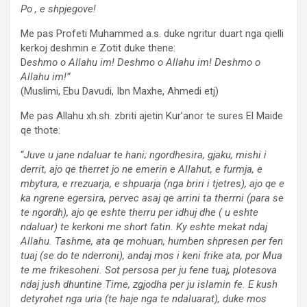
Po , e shpjegove!
Me pas Profeti Muhammed a.s. duke ngritur duart nga qielli
kerkoj deshmin e Zotit duke thene:
D
eshmo o Allahu im! Deshmo o Allahu im! Deshmo o
Allahu im!”
(Muslimi, Ebu Davudi, Ibn Maxhe, Ahmedi etj)
Me pas Allahu xh.sh. zbriti ajetin Kur’anor te sures El Maide
qe thote:
“
Juve u jane ndaluar te hani; ngordhesira, gjaku, mishi i
derrit, ajo qe therret jo ne emerin e Allahut, e furmja, e
mbytura, e rrezuarja, e shpuarja (nga briri i tjetres), ajo qe e
ka ngrene egersira, pervec asaj qe arrini ta therrni (para se
te ngordh), ajo qe eshte therru per idhuj dhe ( u eshte
ndaluar) te kerkoni me short fatin. Ky eshte mekat ndaj
Allahu. Tashme, ata qe mohuan, humben shpresen per fen
tuaj (se do te nderroni), andaj mos i keni frike ata, por Mua
te me frikesoheni. Sot persosa per ju fene tuaj, plotesova
ndaj jush dhuntine Time, zgjodha per ju islamin fe. E kush
detyrohet nga uria (te haje nga te ndaluarat), duke mos