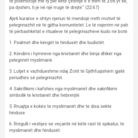
të polemizojë me ty për këtë çështje e ti thirri te Zoti yt se,
pa dyshim, ti je në një rrugë të drejtë.” (22:67)
Ajeti kuranor e shtyn njeriun të mendojë rreth motivit të
pelegrinazhit në të gjitha komunitetet. Le të nxjerrim në pah
të përbashkëtat e ritualeve të pelegrinazheve kudo në botë:
1. Psalmet dhe këngët te hindusët dhe budistët.
2. Këndimi i hymneve nga kristianët dhe bërja dhikër nga
pelegrinët myslimanë.
3. Lutjet e vazhdueshme ndaj Zotit të Gjithfuqishëm gjatë
periudhës së pelegrinazhit.
4. Sakrifikimi i kafshës nga myslimanët dhe sakrifikimi
simbolik te kristianët dhe hebrenjtë.
5. Rruajtja e kokës te myslimanët dhe te disa sekte
hinduse.
6. Rregulli i veshjes se veçantë në këtë rast të spikatur, te
myslimanët dhe hindusët.