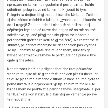
njerezore në kërkim të ngushëllimit përfundimtar. Është
udhëtimi i pelegrinëve në kërkim të Krijuesit të tyre.
Pelegrini ia drejton të gjitha dëshirat dhe kërkesat Zotit të
tij dhe kërkon mëshirë e falje për gjynahet e së shkuarës. Ai
do t’i tregojë Zotit se është i sinqertë në qëllimin e tij,
nëpërmjet kryerjes së riteve dhe bërjes së sa më shumë
sakrificave, që janë përgjithësisht pjesa thelbësore e
peligrinazhit (përfshirë këtu të gjitha fetë). Në rastet më të
shumta, pelegrinët mbërrijnë në destinacion pas kryerjes
së një udhëtimi të gjatë dhe të lodhshëm, udhëtim që
kryhet nëpërmjet kursimeve të përftuara nga puna e tyre
gjatë gjithë jetës.
Konstatohet lehtë se peligrinazhet dhe ritet përkatëse
vihen re thuajse në të gjitha fetë, por vlen për t’u theksuar
fakti se pjesa më e madhe e ritualeve kanë shumë gjëra të
përbashkëta. Kjo ngjashmëri lyp një studim të thellë e të
kujdesshëm në praktikat e peligrinazheve. Megjithatë, si për
të filluar këtë konstatim, le t’i kushtojmë vëmendje pikave
të mëposhtme: