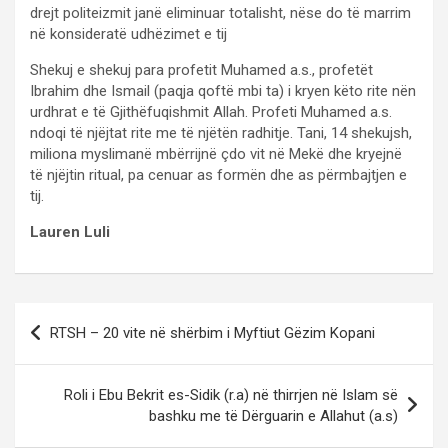
drejt politeizmit janë eliminuar totalisht, nëse do të marrim
në konsideratë udhëzimet e tij
Shekuj e shekuj para profetit Muhamed a.s., profetët
Ibrahim dhe Ismail (paqja qoftë mbi ta) i kryen këto rite nën
urdhrat e të Gjithëfuqishmit Allah. Profeti Muhamed a.s.
ndoqi të njëjtat rite me të njëtën radhitje. Tani, 14 shekujsh,
miliona myslimanë mbërrijnë çdo vit në Mekë dhe kryejnë
të njëjtin ritual, pa cenuar as formën dhe as përmbajtjen e
tij.
Lauren Luli
Post
RTSH – 20 vite në shërbim i Myftiut Gëzim Kopani
navigation
Roli i Ebu Bekrit es-Sidik (r.a) në thirrjen në Islam së
bashku me të Dërguarin e Allahut (a.s)