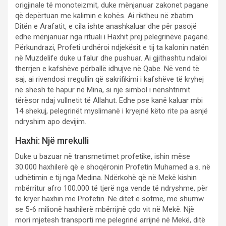
origjinale të monoteizmit, duke mënjanuar zakonet pagane
që depërtuan me kalimin e kohës. Ai riktheu në zbatim
Ditën e Arafatit, e cila ishte anashkaluar dhe për pasojë
edhe mënjanuar nga rituali i Haxhit prej pelegrinëve paganë.
Përkundrazi, Profeti urdhëroi ndjekësit e tij ta kalonin natën
në Muzdelife duke u falur dhe pushuar. Ai gjithashtu ndaloi
therrjen e kafshëve përballë idhujve në Qabe. Në vend të
saj, ai rivendosi rregullin që sakrifikimi i kafshëve të kryhej
në shesh të hapur në Mina, si një simbol i nënshtrimit
tërësor ndaj vullnetit të Allahut. Edhe pse kanë kaluar mbi
14 shekuj, pelegrinët myslimanë i kryejnë këto rite pa asnjë
ndryshim apo devijim.
Haxhi: Një mrekulli
Duke u bazuar në transmetimet profetike, ishin mëse
30.000 haxhilerë që e shoqëronin Profetin Muhamed a.s. në
udhëtimin e tij nga Medina. Ndërkohë që në Mekë kishin
mbërritur afro 100.000 të tjerë nga vende të ndryshme, për
të kryer haxhin me Profetin. Në ditët e sotme, më shumw
se 5-6 milionë haxhilerë mbërrijnë çdo vit në Mekë. Një
mori mjetesh transporti me pelegrinë arrijnë në Mekë, ditë