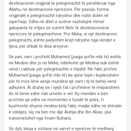
destinacionin origjinal të pelegrinazhit të përshkruar nga
Allahu, në destinacione njerëzore. Për pasojë, forma
origjinale e pelegrinazhit ndryshoi dhe risitë dolën në
sipërfaqe. Edhe në ditët e sotme vazhdojnë ritmet
galopante të rritjes së numrit fiktiv të destinacioneve
njerëzore të pelegrinazheve. Por Meka, si një destinacion
pelegrinazhi, është padyshim krejt ndryshe nga vendet e
tjera, për shkak të disa arsyeve:
Së pari, varri i profetit Muhamed (paqja qoftë mbi të) është
në Medine dhe jo në Mekë, ndërkohë që Medina nuk është
vend i caktuar për pelegrinazhin e Haxhit. Në fakt, profeti
Muhamed (paqja qoftë mbi të) ka qenë tejet i kujdesshëm
për të mos lënë asnjë mundësi që varri i tij të bëhej vend
adhurimi. Ai druhej se i njëjti fat i profetëve të mëparshëm
do të binte edhe mbi umetin e vet. Ky mendim e bëri
profetin që edhe në momentet e fundit të jetës, t’i
kushtonte shumë rëndësi këtij fakti, madje edhe në shtratin
e vdekjes, siç na bën me dije Aishja dhe Ibn Abas, çka
transmetohet nga Imam Buhariu.
Së dyti, bërja e vizitave në varret e njerëzve të mëdhenj,