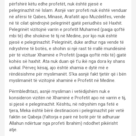
përfshirë këtu edhe profetët, nuk është pjesë e
pelegrinazhit në Islam. Asnjë varr profeti nuk është venduar
në afërsi të Qabes, Minasë, Arafatit apo Muzdelifes, vende
në të cilat qëndrojnë pelegrinët gjatë periudhës së Haxhit.
Pelegrinët vizitojnë varrin e profetit Muhamed (paqja qoftë
mbi të) dhe shokëve të tij në Medine, por kjo nuk është
pjesë e pelegrinazhit. Pelegrinët, duke ardhur nga vende të
ndryshme të botës, e shohin si një rast të rrallë mundësinë
për të vizituar Xhaminë e Profetit (paqja qoftë mbi të) gjatë
kohës së haxhit. Ata nuk duan që t’u ikë nga dora ky shans
unikal. Përveç kësaj, ajo është xhamia e dytë më e
rëndësishme për myslimanët. S’ka asnjë fakt tjetër që i bën
myslimanët të vizitojnë xhaminë e Profetit në Medine.
Përmbledhtazi, asnjë mysliman i vetëdijshëm nuk e
konsideron vizitën në Xhaminë e Profetit apo në varrin e tij,
si pjesë e pelegrinazhit. Kështu, në ndryshim nga fetë e
tjera, Meka është bërë destinacioni i pelegrinazhit për vetë
faktin se Qabeja (faltorja e parë në botë për të adhuruar
Allahun ndërtuar nga profeti Ibrahim) ndodhet pikërisht
atje.