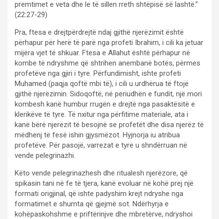
premtimet e veta dhe le të sillen rreth shtëpisë së lashtë.”
(22:27-29)
Pra, ftesa e drejtpërdrejtë ndaj gjithë njerëzimit është
përhapur për herë të parë nga profeti Ibrahim, i cili ka jetuar
mijëra vjet të shkuar. Ftesa e Allahut është përhapur në
kombe të ndryshme që shtrihen anembanë botës, përmes
profetëve nga gjiri i tyre. Përfundimisht, ishte profeti
Muhamed (paqja qoftë mbi të), i cili u urdhërua të ftojë
gjithë njerëzimin. Sidoqoftë, në periudhën e fundit, një mori
kombesh kanë humbur rrugën e drejtë nga pasaktësitë e
klerikëve të tyre. Të nxitur nga përfitime materiale, ata i
kanë bërë njerëzit të besojnë se profetët dhe disa njerëz të
mëdhenj të fesë ishin gjysmëzot. Hyjnorja iu atribua
profetëve. Për pasojë, varrezat e tyre u shndërruan në
vende pelegrinazhi.
Këto vende pelegrinazhesh dhe ritualesh njerëzore, që
spikasin tani në fe të tjera, kanë evoluar në kohë prej një
formati origjinal, që ishte padyshim krejt ndryshe nga
formatimet e shumta që gjejmë sot. Ndërhyrja e
kohëpaskohshme e priftërinjve dhe mbretërve, ndryshoi