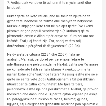
7. Ardhja qark vendeve të adhurimit te myslimanët dhe
hindusët.
Duket qartë se këto rituale janë në thelb të njëjta në të
gjitha fetë, ndonëse në forma dhe mënyra të ndryshme.
Kur’ani e shpjegon këtë fakt në një ajet tjerër: “Ne i kemi
përcaktuar çdo populli vendtherrjen (e kurbanit) që ta
përmendin emrin e Allahut për arsye se i furnizoi ata me
kafshë. Zoti juaj është Një Zot, andaj vetëm Atij
dorëzohuni e përgëzoi të dëgjueshmit.” (22-34)
Në dy ajetet e cituara (22.34 dhe 22.67) fjala në
arabisht
Manasik
përdoret për ceremoni fetare të
ndërthurrura me pelegrinazhin e Haxhit. Është për t’u marrë
në konsideratë fakti se fjala
Manasik
nënkupton në të
njëjtën kohë edhe “sakrificë fetare”. Kësisoj, është më se e
qartë se është vetë Zoti i Gjithfuqishëm, i Cili përshkruan
ritualet për të gjitha komunitetet. Me fjalë të tjera,
pelegrinazhi është një nga përshkrimet e Allahut, që provon
mëshirën dhe dashurinë e Tij për të gjitha krijesat, pa asnjë
lloj paragjykimi në funksion të racës, besimit, gjuhës,
ngjyrës, etj. Pelegrinazhi gjithashtu nxjerr në pah Njësimin e