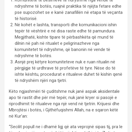
Komunitete të besimeve të ndryshme nga vende të
ndryshme të botës, ruajnë praktika të njëjta fetare edhe
pse supozohet se e kanë zanafillën në etapa të veçanta
të historisë.
Në kohët e lashta, transporti dhe komunikacioni ishin
tepër të vështirë e në disa raste edhe të pamundura.
Megjithatë, kishte tipare të përbashkëta që mund të
dilnin në pah në ritualet e peligrinazheve nga
komunitetet të ndryshme, që banonin në vende të
ndryshme të botës.
Asnjë prej këtyre komuniteteve nuk e ruan ritualin në
përgjigje të urdhrave të profetëve të tyre. Nëse do të
ishte kështu, procedurat e ritualeve duhet të kishin qenë
të ndryshëm njëri nga tjetri.
Këto ngjashmëri të çuditshme nuk janë aspak aksidentale
apo të rastit dhe për më tepër, nuk janë kryer si pasojë e
riprodhimit të ritualeve nga një vend në tjetrin. Krijuesi dhe
Mbrojtësi i botës, i Gjithëfuqishmi Allah, na e sqaron këtë
në Kur’an:
“Secilit popull ne i dhamë ligj që ata veprojnë sipas tij, pra le