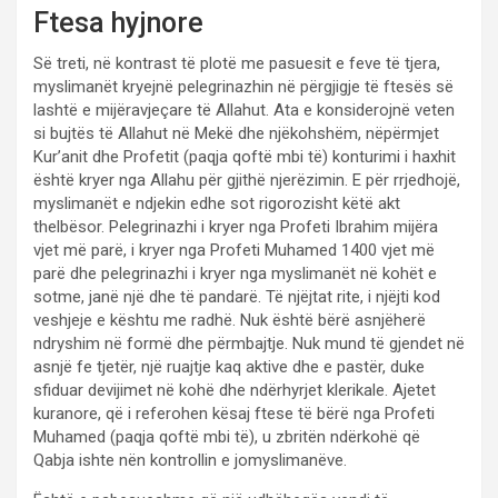
Ftesa hyjnore
Së treti, në kontrast të plotë me pasuesit e feve të tjera,
myslimanët kryejnë pelegrinazhin në përgjigje të ftesës së
lashtë e mijëravjeçare të Allahut. Ata e konsiderojnë veten
si bujtës të Allahut në Mekë dhe njëkohshëm, nëpërmjet
Kur’anit dhe Profetit (paqja qoftë mbi të) konturimi i haxhit
është kryer nga Allahu për gjithë njerëzimin. E për rrjedhojë,
myslimanët e ndjekin edhe sot rigorozisht këtë akt
thelbësor. Pelegrinazhi i kryer nga Profeti Ibrahim mijëra
vjet më parë, i kryer nga Profeti Muhamed 1400 vjet më
parë dhe pelegrinazhi i kryer nga myslimanët në kohët e
sotme, janë një dhe të pandarë. Të njëjtat rite, i njëjti kod
veshjeje e kështu me radhë. Nuk është bërë asnjëherë
ndryshim në formë dhe përmbajtje. Nuk mund të gjendet në
asnjë fe tjetër, një ruajtje kaq aktive dhe e pastër, duke
sfiduar devijimet në kohë dhe ndërhyrjet klerikale. Ajetet
kuranore, që i referohen kësaj ftese të bërë nga Profeti
Muhamed (paqja qoftë mbi të), u zbritën ndërkohë që
Qabja ishte nën kontrollin e jomyslimanëve.