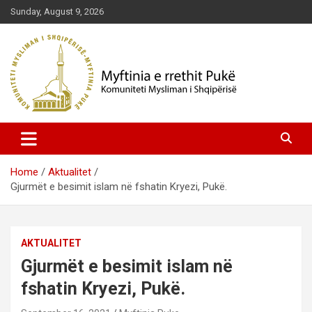
Skip
Sunday, August 9, 2026
to
content
Komuniteti Mysliman i Shqipërisë
Myftinia Pukë | Faqja Zyrtare
Home
Aktualitet
Gjurmët e besimit islam në fshatin Kryezi, Pukë.
AKTUALITET
Gjurmët e besimit islam në
fshatin Kryezi, Pukë.