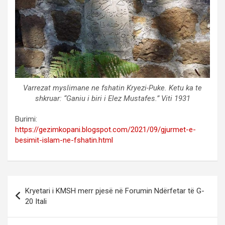
Varrezat myslimane ne fshatin Kryezi-Puke. Ketu ka te
shkruar: “Ganiu i biri i Elez Mustafes.” Viti 1931
Burimi:
https://gezimkopani.blogspot.com/2021/09/gjurmet-e-
besimit-islam-ne-fshatin.html
Post
Kryetari i KMSH merr pjesë në Forumin Ndërfetar të G-
navigation
20 Itali