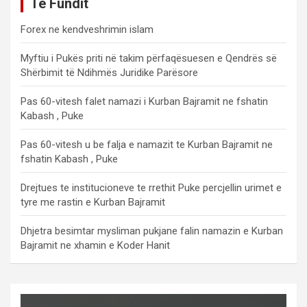
Të Fundit
Forex ne kendveshrimin islam
Myftiu i Pukës priti në takim përfaqësuesen e Qendrës së
Shërbimit të Ndihmës Juridike Parësore
Pas 60-vitesh falet namazi i Kurban Bajramit ne fshatin
Kabash , Puke
Pas 60-vitesh u be falja e namazit te Kurban Bajramit ne
fshatin Kabash , Puke
Drejtues te institucioneve te rrethit Puke percjellin urimet e
tyre me rastin e Kurban Bajramit
Dhjetra besimtar mysliman pukjane falin namazin e Kurban
Bajramit ne xhamin e Koder Hanit