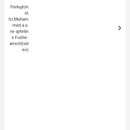
Perkujtoh
et
hz.Muham
med a.s.
ne qytetin
e Fushe-
arrezit(vid
eo)