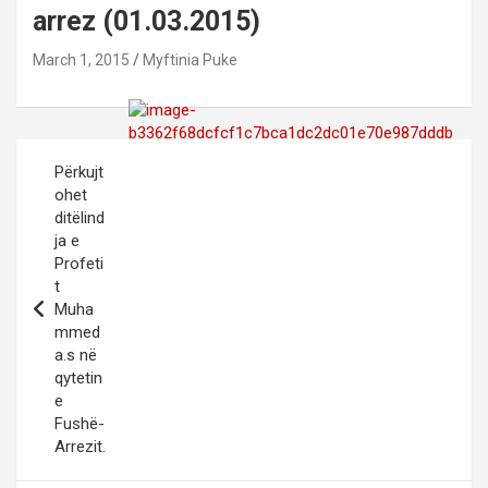
arrez (01.03.2015)
March 1, 2015
Myftinia Puke
Post
Përkujt
navigation
ohet
ditëlind
ja e
Profeti
t
Muha
mmed
a.s në
qytetin
e
Fushë-
Arrezit.