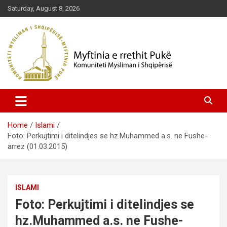
Skip
Saturday, August 8, 2026
to
content
Komuniteti Mysliman i Shqipërisë
Myftinia Pukë | Faqja Zyrtare
Home
Islami
Foto: Perkujtimi i ditelindjes se hz.Muhammed a.s. ne Fushe-
arrez (01.03.2015)
ISLAMI
Foto: Perkujtimi i ditelindjes se
hz.Muhammed a.s. ne Fushe-