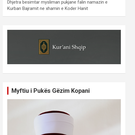
Dhjetra besimtar mysliman pukjane falin namazin e
Kurban Bajramit ne xhamin e Koder Hanit
Myftiu i Pukës Gëzim Kopani