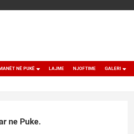
MANËT NË PUKË
LAJME
NJOFTIME
GALERI
ar ne Puke.