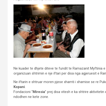
Ne kuader te dhjete diteve te fundit te Ramazanit Myftinia 
organizuan shtrimin e nje iftari per disa nga agjeruesit e Ra
Ne iftarin e shtruar moren pjese xhamti i xhamise se re Puk
Kopani
.
Fondacioni “
Miresia
” prej disa vitesh e ka shtrire aktivitet
ndodhen ne kete zone.