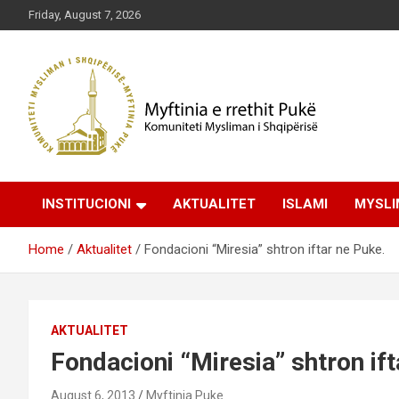
Skip
Friday, August 7, 2026
to
content
Komuniteti Mysliman i Shqipërisë
Myftinia Pukë | Faqja
INSTITUCIONI
AKTUALITET
ISLAMI
MYSLI
Zyrtare
Home
Aktualitet
Fondacioni “Miresia” shtron iftar ne Puke.
AKTUALITET
Fondacioni “Miresia” shtron ift
August 6, 2013
Myftinia Puke