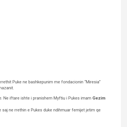
e rrethit Puke ne bashkepunim me fondacionin “Miresia”
mazanit.
e. Ne iftare ishte i pranishem Myftiu i Pukes imam
Gezim
in e saj ne rrethin e Pukes duke ndihmuar femijet jetim qe