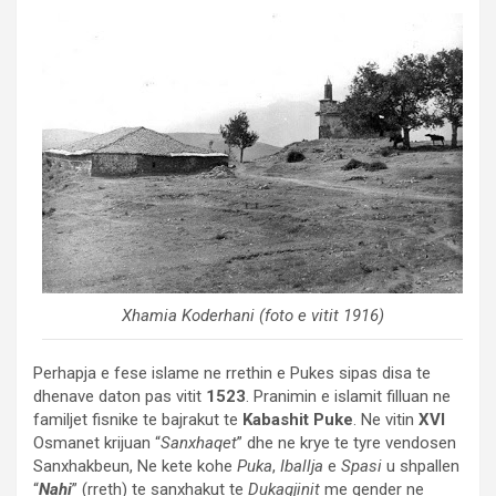
Xhamia Koderhani (foto e vitit 1916)
Perhapja e fese islame ne rrethin e Pukes sipas disa te
dhenave daton pas vitit
1523
. Pranimin e islamit filluan ne
familjet fisnike te bajrakut te
Kabashit Puke
. Ne vitin
XVI
Osmanet krijuan “
Sanxhaqet
” dhe ne krye te tyre vendosen
Sanxhakbeun, Ne kete kohe
Puka
,
Iballja
e
Spasi
u shpallen
“
Nahi
” (rreth) te sanxhakut te
Dukagjinit
me qender ne