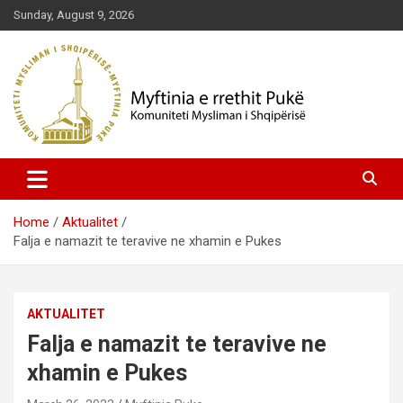
Skip
Sunday, August 9, 2026
to
content
Komuniteti Mysliman i Shqipërisë
Myftinia Pukë | Faqja Zyrtare
Home
Aktualitet
Falja e namazit te teravive ne xhamin e Pukes
AKTUALITET
Falja e namazit te teravive ne
xhamin e Pukes