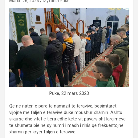
March 26, 2023
Myftinia Puke
Puke, 22 mars 2023
Qe ne naten e pare te namazit te teravive, besimtaret
vijojne me faljen e teravive duke mbushur xhamin. Ashtu
sikurse dhe vitet e tjera edhe kete vit pavarsisht largimeve
te shumeta bie ne sy numri i madh i rinis qe frekuentojne
xhamin per kryer faljen e teravive.