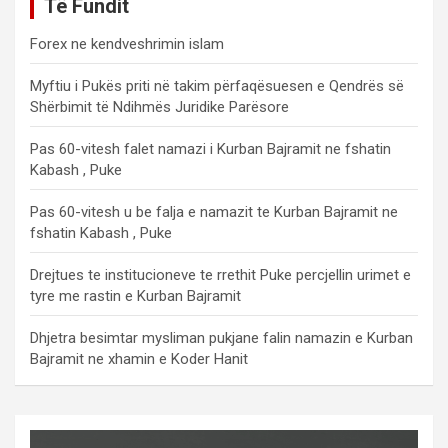
Të Fundit
Forex ne kendveshrimin islam
Myftiu i Pukës priti në takim përfaqësuesen e Qendrës së
Shërbimit të Ndihmës Juridike Parësore
Pas 60-vitesh falet namazi i Kurban Bajramit ne fshatin
Kabash , Puke
Pas 60-vitesh u be falja e namazit te Kurban Bajramit ne
fshatin Kabash , Puke
Drejtues te institucioneve te rrethit Puke percjellin urimet e
tyre me rastin e Kurban Bajramit
Dhjetra besimtar mysliman pukjane falin namazin e Kurban
Bajramit ne xhamin e Koder Hanit