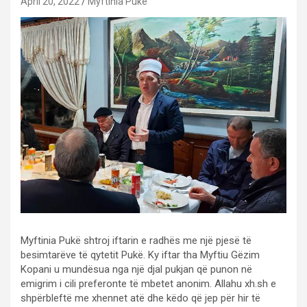
April 20, 2022
Myftinia Puke
Myftinia Pukë shtroj iftarin e radhës me një pjesë të
besimtarëve të qytetit Pukë. Ky iftar tha Myftiu Gëzim
Kopani u mundësua nga një djal pukjan që punon në
emigrim i cili preferonte të mbetet anonim. Allahu xh.sh e
shpërbleftë me xhennet atë dhe këdo që jep për hir të