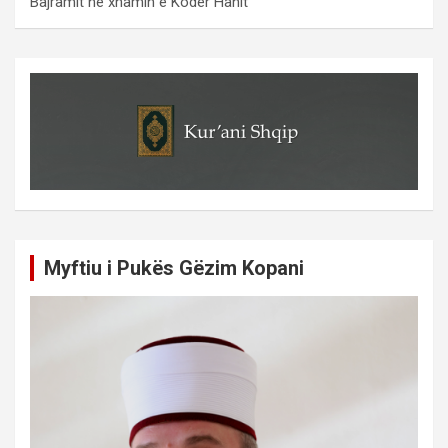
Bajramit ne xhamin e Koder Hanit
Myftiu i Pukës Gëzim Kopani