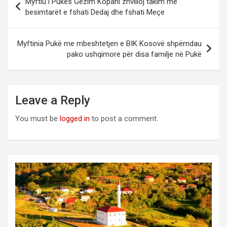
Myftiu i Pukës Gëzim Kopani zhvilloj takim me
navigation
besimtarët e fshati Dedaj dhe fshati Meçe
Myftinia Pukë me mbeshtetjen e BIK Kosovë shpërndau
pako ushqimore për disa familje në Pukë
Leave a Reply
You must be
logged in
to post a comment.