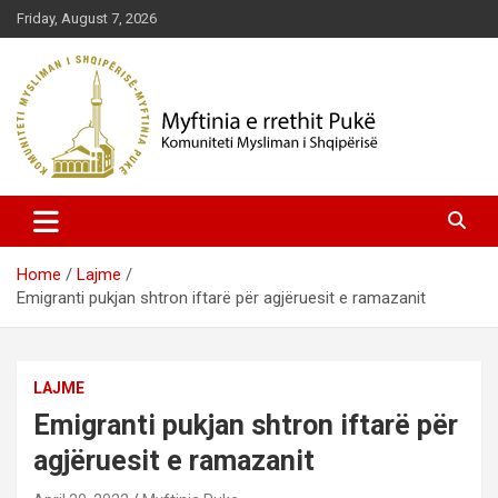
Skip
Friday, August 7, 2026
to
content
Komuniteti Mysliman i Shqipërisë
Myftinia Pukë | Faqja Zyrtare
Home
Lajme
Emigranti pukjan shtron iftarë për agjëruesit e ramazanit
LAJME
Emigranti pukjan shtron iftarë për
agjëruesit e ramazanit