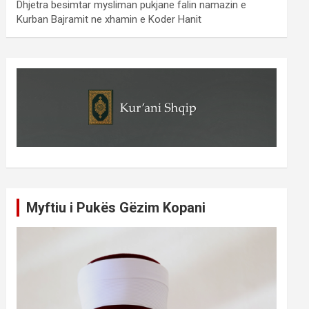
Dhjetra besimtar mysliman pukjane falin namazin e
Kurban Bajramit ne xhamin e Koder Hanit
Myftiu i Pukës Gëzim Kopani