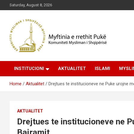
Skip
Saturday, August 8, 2026
to
content
Komuniteti Mysliman i Shqipërisë
Myftinia Pukë | Faqja
INSTITUCIONI
AKTUALITET
ISLAMI
MYSLI
Zyrtare
Home
Aktualitet
Drejtues te institucioneve ne Puke urojne m
AKTUALITET
Drejtues te institucioneve ne 
Bajramit