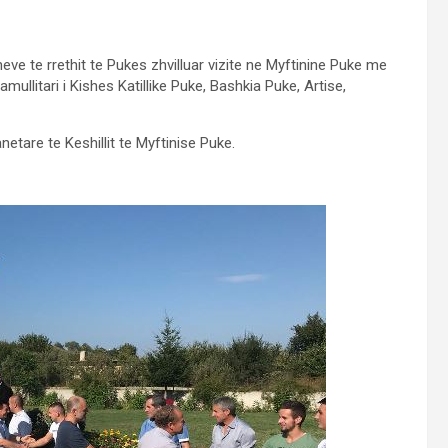
eve te rrethit te Pukes zhvilluar vizite ne Myftinine Puke me
ullitari i Kishes Katillike Puke, Bashkia Puke, Artise,
etare te Keshillit te Myftinise Puke.