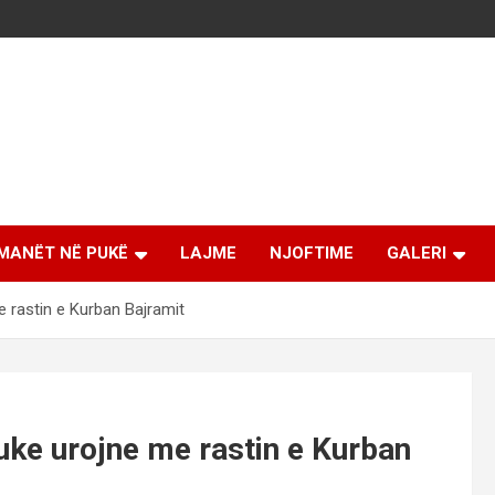
MANËT NË PUKË
LAJME
NJOFTIME
GALERI
e rastin e Kurban Bajramit
Puke urojne me rastin e Kurban