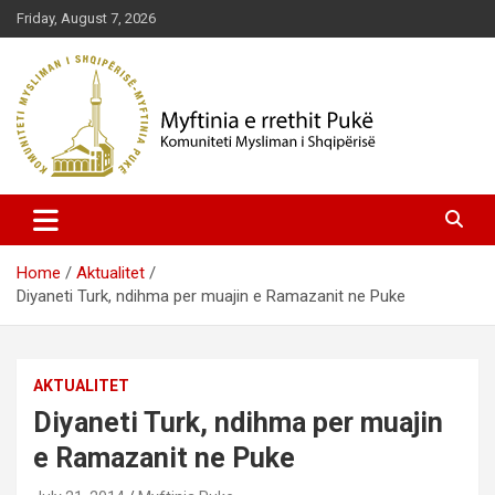
Skip
Friday, August 7, 2026
to
content
Komuniteti Mysliman i Shqipërisë
Myftinia Pukë | Faqja Zyrtare
Home
Aktualitet
Diyaneti Turk, ndihma per muajin e Ramazanit ne Puke
AKTUALITET
Diyaneti Turk, ndihma per muajin
e Ramazanit ne Puke