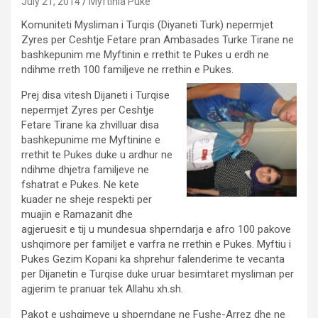
July 21, 2014
Myftinia Puke
Komuniteti Mysliman i Turqis (Diyaneti Turk) nepermjet
Zyres per Ceshtje Fetare pran Ambasades Turke Tirane ne
bashkepunim me Myftinin e rrethit te Pukes u erdh ne
ndihme rreth 100 familjeve ne rrethin e Pukes.
Prej disa vitesh Dijaneti i Turqise
nepermjet Zyres per Ceshtje
Fetare Tirane ka zhvilluar disa
bashkepunime me Myftinine e
rrethit te Pukes duke u ardhur ne
ndihme dhjetra familjeve ne
fshatrat e Pukes. Ne kete
kuader ne sheje respekti per
muajin e Ramazanit dhe
agjeruesit e tij u mundesua shperndarja e afro 100 pakove
ushqimore per familjet e varfra ne rrethin e Pukes. Myftiu i
Pukes Gezim Kopani ka shprehur falenderime te vecanta
per Dijanetin e Turqise duke uruar besimtaret mysliman per
agjerim te pranuar tek Allahu xh.sh.
Pakot e ushqimeve u shperndane ne Fushe-Arrez dhe ne