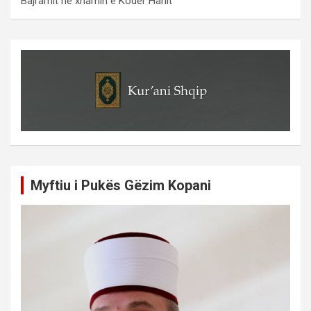
Bajramit ne xhamin e Koder Hanit
Myftiu i Pukës Gëzim Kopani