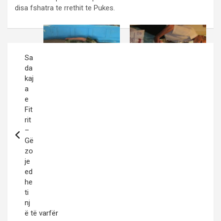
disa fshatra te rrethit te Pukes.
Post
Sa
navigation
da
kaj
a
e
Fit
rit
–
Gë
zo
je
ed
he
ti
nj
ë të varfër